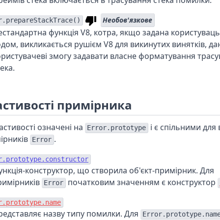
реймів стека включається в трасування стека помилки.
Необов'язкове
r.prepareStackTrace()
естандартна функція V8, котра, якщо задана користувац
одом, викликається рушієм V8 для викинутих винятків, д
ористувачеві змогу задавати власне форматування трас
ека.
астивості примірника
ластивості означені на
і є спільними для 
Error.prototype
ірників
.
Error
r.prototype.constructor
ункція-конструктор, що створила об'єкт-примірник. Для
римірників
початковим значенням є конструктор
Error
r.prototype.name
редставляє назву типу помилки. Для
Error.prototype.nam