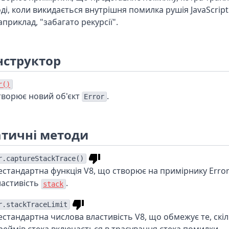
оді, коли викидається внутрішня помилка рушія JavaScript
приклад, "забагато рекурсії".
нструктор
r()
творює новий об'єкт
.
Error
атичні методи
r.captureStackTrace()
естандартна функція V8, що створює на примірнику Erro
ластивість
.
stack
r.stackTraceLimit
естандартна числова властивість V8, що обмежує те, скі