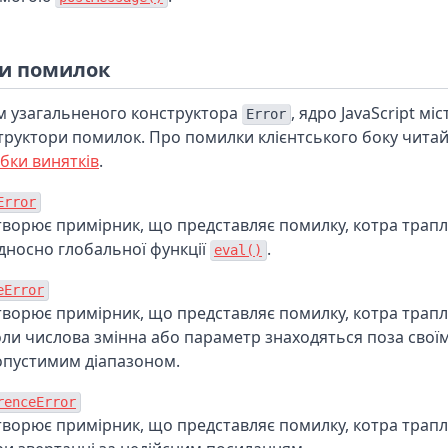
и помилок
м узагальненого конструктора
, ядро JavaScript міс
Error
труктори помилок. Про помилки клієнтського боку чита
бки винятків
.
Error
творює примірник, що представляє помилку, котра трап
ідносно глобальної функції
.
eval()
eError
творює примірник, що представляє помилку, котра трапл
оли числова змінна або параметр знаходяться поза свої
опустимим діапазоном.
renceError
творює примірник, що представляє помилку, котра трап