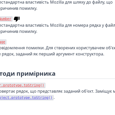
естандартна властивість Mozilla для шляху до файлу, що
причинив помилку.
Number
естандартна властивість Mozilla для номера рядка у файл
причинив помилку.
age
овідомлення помилки. Для створених користувачем об'є
е рядок, заданий як перший аргумент конструктора.
тоди примірника
r.prototype.toString()
овертає рядок, що представляє заданий об'єкт. Заміщує 
.
bject.prototype.toString()