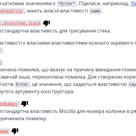
очатковим значенням є
. Підкласи, наприклад,
"Error"
T
, мають власні властивості
.
yntaxError
name
r.prototype.stack
естандартна властивість для трасування стека.
ластивості є власними властивостями кожного окремого
.
r
e
ричина помилки, що вказує на причину викидання помил
азвичай інша, перехоплена помилка. Для створених кор
'єктів
, це значення, що задається властивістю
Error
ca
ругого аргументу конструктора.
mnNumber
естандартна властивість Mozilla для номера колонки в ря
причинила помилку.
Name