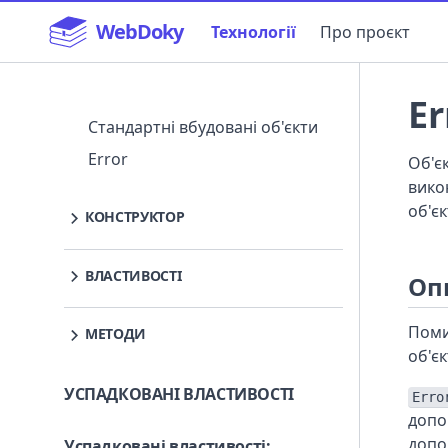
WebDoky
Технології
Про проєкт
Er
Навігація
Стандартні вбудовані об'єкти
Error
Об'є
вико
об'є
КОНСТРУКТОР
Error() constructor
ВЛАСТИВОСТІ
Оп
Error: cause
Поми
МЕТОДИ
Error: columnNumber
об'єк
Error: fileName
Error.captureStackTrace()
УСПАДКОВАНІ ВЛАСТИВОСТІ
Error: lineNumber
Error.isError()
Erro
доп
Error: message
Error.prototype.toString()
доп
Успадковані властивості
: