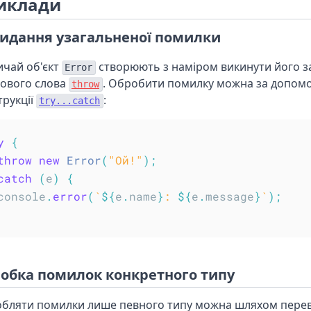
иклади
идання узагальненої помилки
ичай об'єкт
створюють з наміром викинути його 
Error
ового слова
. Обробити помилку можна за допом
throw
трукції
:
try...catch
y
{
throw
new
Error
(
"Ой!"
)
;
catch
(
e
)
{
console
.
error
(
`
${
e
.
name
}
: 
${
e
.
message
}
`
)
;
обка помилок конкретного типу
бляти помилки лише певного типу можна шляхом перев