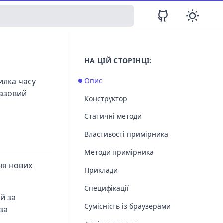
НА ЦІЙ СТОРІНЦІ:
илка часу
Опис
базовий
Конструктор
Статичні методи
Властивості примірника
Методи примірника
ня нових
Приклади
Специфікації
й за
Сумісність із браузерами
за