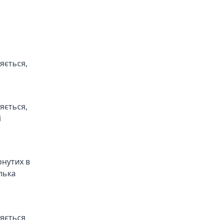
яється,
яється,
і
рнутих в
лька
ляється