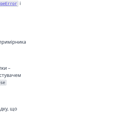
і
ypeError
 примірника
ки –
истувачем
use
дку, що