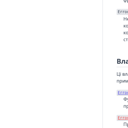
ф
Erro
Н
к
к
ст
Вл
Ці в
прим
Erro
Ф
п
Erro
П