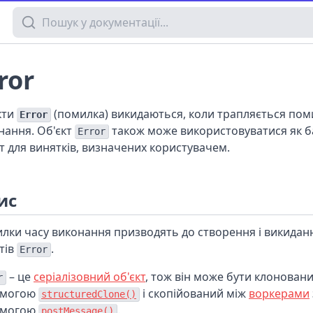
Пошук у документації
ror
кти
(помилка) викидаються, коли трапляється пом
Error
нання. Об'єкт
також може використовуватися як 
Error
кт для винятків, визначених користувачем.
ис
лки часу виконання призводять до створення і викидан
тів
.
Error
– це
серіалізовний об'єкт
, тож він може бути клоновани
r
омогою
і скопійований між
воркерами
structuredClone()
омогою
.
postMessage()