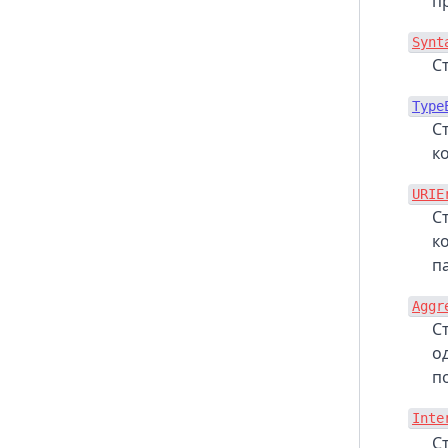
п
Object.prototype.__lookupSetter__()
Synt
Object.prototype.hasOwnProperty()
С
Object.prototype.isPrototypeOf()
Object.prototype.propertyIsEnumerable()
Type
С
Object.prototype.toLocaleString()
к
Object.prototype.toString()
Object.prototype.valueOf()
URIE
С
к
п
Aggr
С
о
п
Inte
С