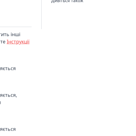
Дивіться також
тить інші
йте
Інструкції
ляється
яється,
м
ляється