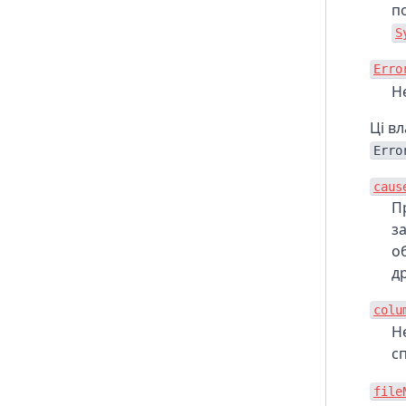
п
S
Erro
Н
Ці в
Erro
caus
П
з
об
д
colu
Н
с
file