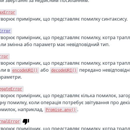
ри звертанні за недійсним посиланням.
axError
творює примірник, що представляє помилку синтаксису.
Error
творює примірник, що представляє помилку, котра трапл
оли змінна або параметр має невідповідний тип.
rror
творює примірник, що представляє помилку, котра трапл
оли в
або
передано невідповідн
encodeURI()
decodeURI()
араметри.
egateError
творює примірник, що представляє кілька помилок, заго
дну помилку, коли операція потребує звітування про декі
омилок, наприклад,
.
Promise.any()
rnalError
творює примірник, що представляє помилку, котра трап