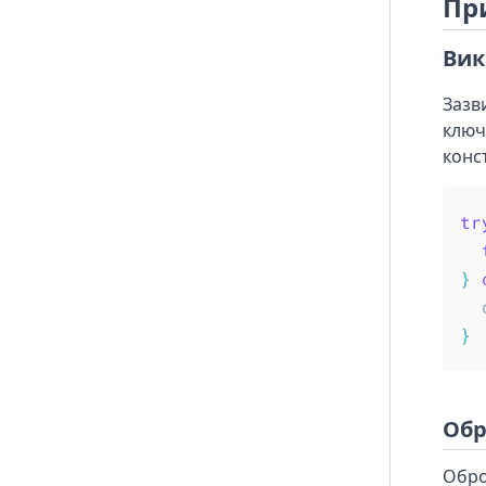
Пр
Вик
Зазв
ключ
конс
tr
}
  
}
Обр
Обро