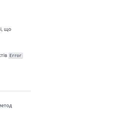
і, що
ктів
Error
метод