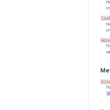
Н
с
line
Н
с
mess
П
ц
Ме
Erro
П
O