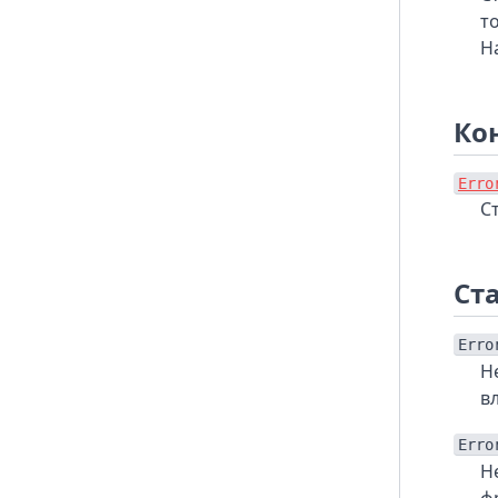
т
На
Ко
Erro
С
Ст
Erro
Н
в
Erro
Н