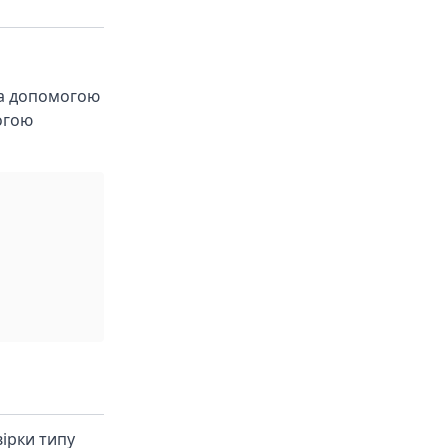
за допомогою
огою
ірки типу