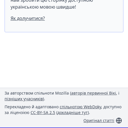
нам зробити цю сторінку доступною
українською мовою швидше!
Як долучитися?
За авторством спільноти Mozilla (
авторів первинної Вікі
, і
пізніших учасників
).
Перекладено й адаптовано
спільнотою WebDoky
, доступно
за ліцензією
CC-BY-SA 2.5
(
докладніше тут
).
Оригінал статті