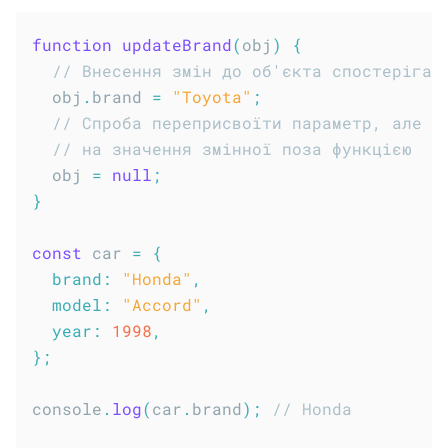
function
updateBrand
(
obj
)
{
// Внесення змін до об'єкта спостерігає
  obj
.
brand 
=
"Toyota"
;
// Спроба переприсвоїти параметр, але ц
// на значення змінної поза функцією
  obj 
=
null
;
}
const
 car 
=
{
brand
:
"Honda"
,
model
:
"Accord"
,
year
:
1998
,
}
;
console
.
log
(
car
.
brand
)
;
// Honda