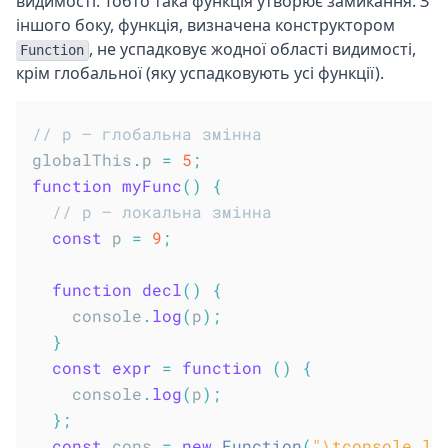
видимості. Тобто така функція утворює замикання. З
іншого боку, функція, визначена конструктором
, не успадковує жодної області видимості,
Function
крім глобальної (яку успадковують усі функції).
// p – глобальна змінна
globalThis
.
p 
=
5
;
function
myFunc
(
)
{
// p – локальна змінна
const
 p 
=
9
;
function
decl
(
)
{
    console
.
log
(
p
)
;
}
const
expr
=
function
(
)
{
    console
.
log
(
p
)
;
}
;
const
 cons 
=
new
Function
(
"\tconsole.lo