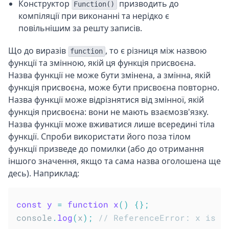
Конструктор
призводить до
Function()
компіляції при виконанні та нерідко є
повільнішим за решту записів.
Що до виразів
, то є різниця між назвою
function
функції та змінною, якій ця функція присвоєна.
Назва функції не може бути змінена, а змінна, якій
функція присвоєна, може бути присвоєна повторно.
Назва функції може відрізнятися від змінної, якій
функція присвоєна: вони не мають взаємозв'язку.
Назва функції може вживатися лише всередині тіла
функції. Спроби використати його поза тілом
функції призведе до помилки (або до отримання
іншого значення, якщо та сама назва оголошена ще
десь). Наприклад:
const
y
=
function
x
(
)
{
}
;
console
.
log
(
x
)
;
// ReferenceError: x is n