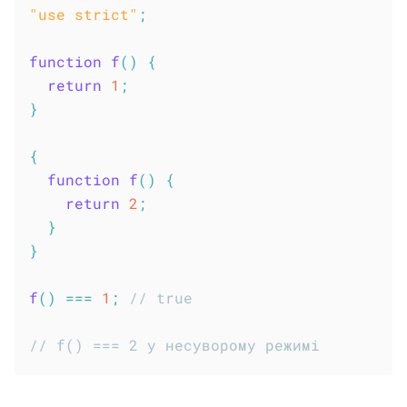
"use strict"
;
function
f
(
)
{
return
1
;
}
{
function
f
(
)
{
return
2
;
}
}
f
(
)
===
1
;
// true
// f() === 2 у несуворому режимі