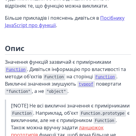
відрізняє те, що функцію можна викликати.
Більше прикладів і пояснень дивіться в
Посібнику
JavaScript про функції
.
Опис
Значення функцій зазвичай є примірниками
. Дивіться інформацію про властивості та
Function
методи об'єктів
на сторінці
.
Function
Function
Викличні значення змушують
повертати
typeof
, а не
.
"function"
"object"
[!NOTE] Не всі викличні значення є примірниками
. Наприклад, об'єкт
є
Function
Function.prototype
викличним, але не є примірником
.
Function
Також можна вручну задати
ланцюжок
прототипів
функції так, щоб вона більше не