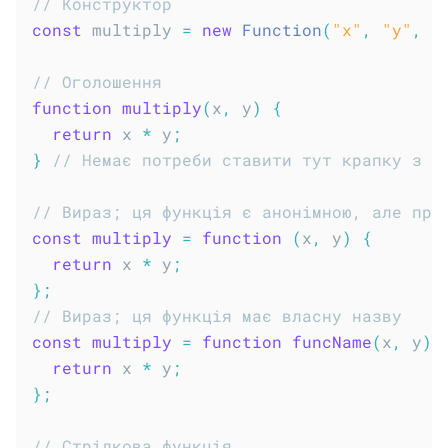
// Конструктор
const
 multiply 
=
new
Function
(
"x"
,
"y"
,
"
// Оголошення
function
multiply
(
x
,
 y
)
{
return
 x 
*
 y
;
}
// Немає потреби ставити тут крапку з к
// Вираз; ця функція є анонімною, але при
const
multiply
=
function
(
x
,
 y
)
{
return
 x 
*
 y
;
}
;
// Вираз; ця функція має власну назву
const
multiply
=
function
funcName
(
x
,
 y
)
return
 x 
*
 y
;
}
;
// Стрілкова функція