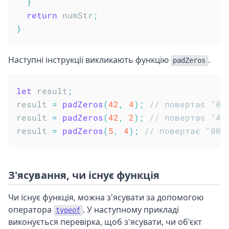
}
return
 numStr
;
}
Наступні інструкції викликають функцію
.
padZeros
let
 result
;
result 
=
padZeros
(
42
,
4
)
;
// повертає "00
result 
=
padZeros
(
42
,
2
)
;
// повертає "42
result 
=
padZeros
(
5
,
4
)
;
// повертає "000
З'ясування, чи існує функція
Чи існує функція, можна з'ясувати за допомогою
оператора
. У наступному прикладі
typeof
виконується перевірка, щоб з'ясувати, чи об'єкт