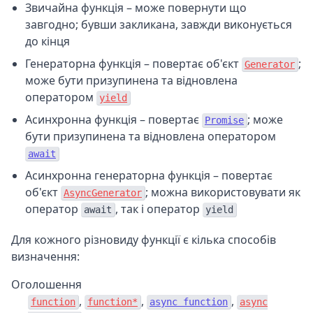
Звичайна функція – може повернути що
завгодно; бувши закликана, завжди виконується
до кінця
Генераторна функція – повертає об'єкт
;
Generator
може бути призупинена та відновлена
оператором
yield
Асинхронна функція – повертає
; може
Promise
бути призупинена та відновлена оператором
await
Асинхронна генераторна функція – повертає
об'єкт
; можна використовувати як
AsyncGenerator
оператор
, так і оператор
await
yield
Для кожного різновиду функції є кілька способів
визначення:
Оголошення
,
,
,
function
function*
async function
async