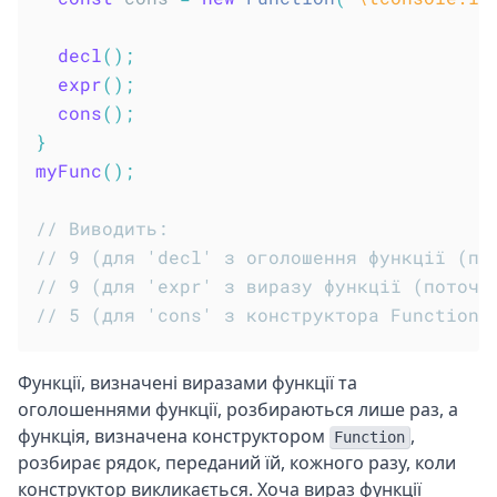
decl
(
)
;
expr
(
)
;
cons
(
)
;
}
myFunc
(
)
;
// Виводить:
// 9 (для 'decl' з оголошення функції (по
// 9 (для 'expr' з виразу функції (поточн
// 5 (для 'cons' з конструктора Function 
Функції, визначені виразами функції та
оголошеннями функції, розбираються лише раз, а
функція, визначена конструктором
,
Function
розбирає рядок, переданий їй, кожного разу, коли
конструктор викликається. Хоча вираз функції