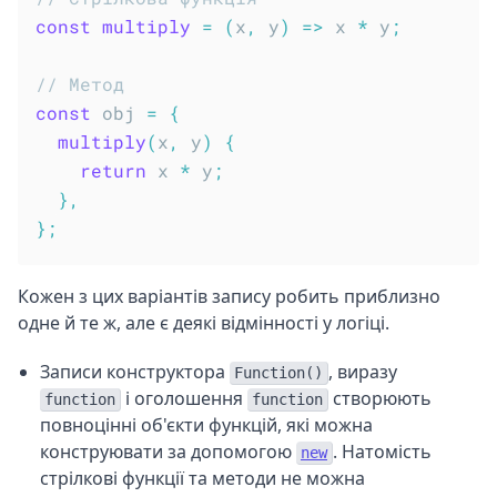
const
multiply
=
(
x
,
 y
)
=>
 x 
*
 y
;
// Метод
const
 obj 
=
{
multiply
(
x
,
 y
)
{
return
 x 
*
 y
;
}
,
}
;
Кожен з цих варіантів запису робить приблизно
одне й те ж, але є деякі відмінності у логіці.
Записи конструктора
, виразу
Function()
і оголошення
створюють
function
function
повноцінні об'єкти функцій, які можна
конструювати за допомогою
. Натомість
new
стрілкові функції та методи не можна