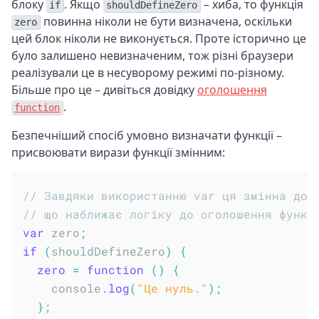
блоку
. Якщо
– хиба, то функція
if
shouldDefineZero
повинна ніколи не бути визначена, оскільки
zero
цей блок ніколи не виконується. Проте історично це
було залишено невизначеним, тож різні браузери
реалізували це в несуворому режимі по-різному.
Більше про це – дивіться довідку
оголошення
.
function
Безпечніший спосіб умовно визначати функції –
присвоювати вирази функції змінним:
// Завдяки використанню var ця змінна дос
// що наближає логіку до оголошення функц
var
 zero
;
if
(
shouldDefineZero
)
{
zero
=
function
(
)
{
    console
.
log
(
"Це нуль."
)
;
}
;