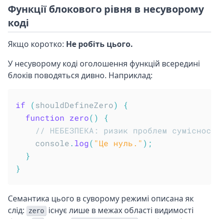
Функції блокового рівня в несуворому
коді
Якщо коротко:
Не робіть цього.
У несуворому коді оголошення функцій всередині
блоків поводяться дивно. Наприклад:
if
(
shouldDefineZero
)
{
function
zero
(
)
{
// НЕБЕЗПЕКА: ризик проблем сумісност
    console
.
log
(
"Це нуль."
)
;
}
}
Семантика цього в суворому режимі описана як
слід:
існує лише в межах області видимості
zero