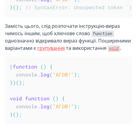
}
(
)
;
// SyntaxError: Unexpected token ')'
Замість цього, слід розпочати інструкцію-вираз
чимось іншим, щоб ключове слово
function
однозначно відкривало вираз функції. Поширеними
варіантами є
групування
та використання
.
void
(
function
(
)
{
  console
.
log
(
"АГОВ!"
)
;
}
)
(
)
;
void
function
(
)
{
  console
.
log
(
"АГОВ!"
)
;
}
(
)
;