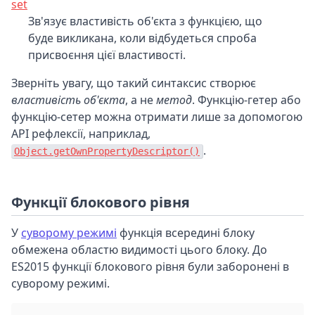
set
Зв'язує властивість об'єкта з функцією, що
буде викликана, коли відбудеться спроба
присвоєння цієї властивості.
Зверніть увагу, що такий синтаксис створює
властивість об'єкта
, а не
метод
. Функцію-гетер або
функцію-сетер можна отримати лише за допомогою
API рефлексії, наприклад,
.
Object.getOwnPropertyDescriptor()
Функції блокового рівня
У
суворому режимі
функція всередині блоку
обмежена областю видимості цього блоку. До
ES2015 функції блокового рівня були заборонені в
суворому режимі.