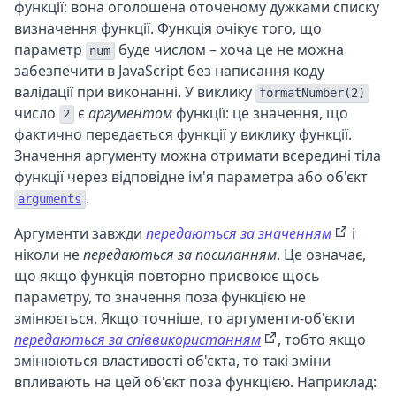
функції: вона оголошена оточеному дужками списку
визначення функції. Функція очікує того, що
параметр
буде числом – хоча це не можна
num
забезпечити в JavaScript без написання коду
валідації при виконанні. У виклику
formatNumber(2)
число
є
аргументом
функції: це значення, що
2
фактично передається функції у виклику функції.
Значення аргументу можна отримати всередині тіла
функції через відповідне ім'я параметра або об'єкт
.
arguments
Аргументи завжди
передаються за значенням
і
ніколи не
передаються за посиланням
. Це означає,
що якщо функція повторно присвоює щось
параметру, то значення поза функцією не
змінюється. Якщо точніше, то аргументи-об'єкти
передаються за співвикористанням
, тобто якщо
змінюються властивості об'єкта, то такі зміни
впливають на цей об'єкт поза функцією. Наприклад: