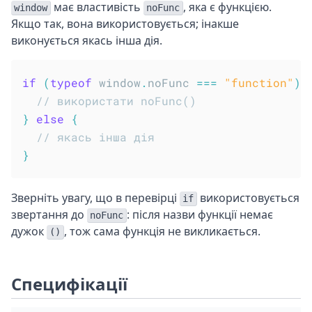
має властивість
, яка є функцією.
window
noFunc
Якщо так, вона використовується; інакше
виконується якась інша дія.
if
(
typeof
 window
.
noFunc 
===
"function"
)
// використати noFunc()
}
else
{
// якась інша дія
}
Зверніть увагу, що в перевірці
використовується
if
звертання до
: після назви функції немає
noFunc
дужок
, тож сама функція не викликається.
()
Специфікації