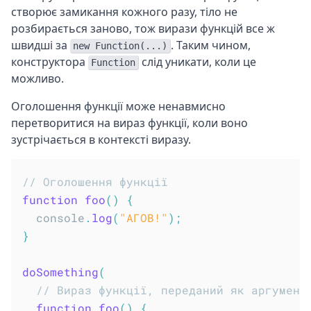
створює замикання кожного разу, тіло не
розбирається заново, тож вирази функцій все ж
швидші за
. Таким чином,
new Function(...)
конструктора
слід уникати, коли це
Function
можливо.
Оголошення функції може ненавмисно
перетворитися на вираз функції, коли воно
зустрічається в контексті виразу.
// Оголошення функції
function
foo
(
)
{
  console
.
log
(
"АГОВ!"
)
;
}
doSomething
(
// Вираз функції, переданий як аргумент
function
foo
(
)
{