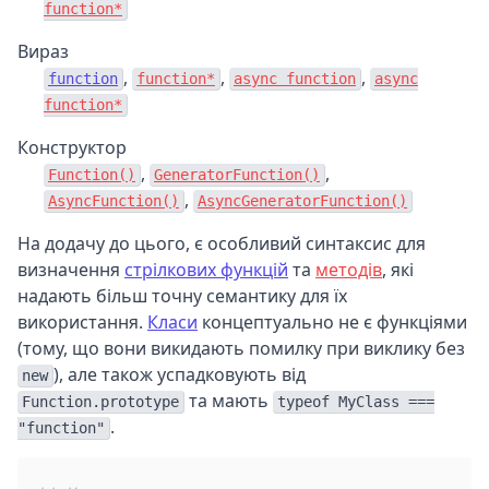
function*
Вираз
,
,
,
function
function*
async function
async
function*
Конструктор
,
,
Function()
GeneratorFunction()
,
AsyncFunction()
AsyncGeneratorFunction()
На додачу до цього, є особливий синтаксис для
визначення
стрілкових функцій
та
методів
, які
надають більш точну семантику для їх
використання.
Класи
концептуально не є функціями
(тому, що вони викидають помилку при виклику без
), але також успадковують від
new
та мають
Function.prototype
typeof MyClass ===
.
"function"