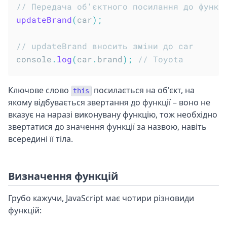
// Передача об'єктного посилання до функц
updateBrand
(
car
)
;
// updateBrand вносить зміни до car
console
.
log
(
car
.
brand
)
;
// Toyota
Ключове слово
посилається на об'єкт, на
this
якому відбувається звертання до функції – воно не
вказує на наразі виконувану функцію, тож необхідно
звертатися до значення функції за назвою, навіть
всередині її тіла.
Визначення функцій
Грубо кажучи, JavaScript має чотири різновиди
функцій: