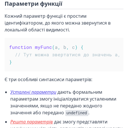
Параметри функції
Кожний параметр функції є простим
ідентифікатором, до якого можна звернутися в
локальній області видимості.
function
myFunc
(
a
,
 b
,
 c
)
{
// Тут можна звертатися до значень a, b
}
Є три особливі синтаксиси параметрів:
Усталені параметри
дають формальним
параметрам змогу ініціалізуватися усталеними
значеннями, якщо не передано жодного
значення або передано
.
undefined
Решта параметрів
дає змогу представляти