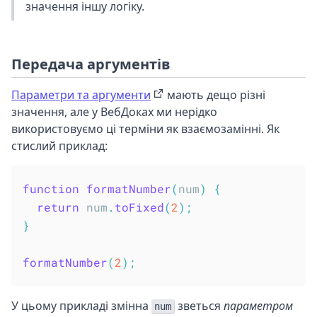
значення іншу логіку.
Передача аргументів
Параметри та аргументи
мають дещо різні
значення, але у ВебДоках ми нерідко
використовуємо ці терміни як взаємозамінні. Як
стислий приклад:
function
formatNumber
(
num
)
{
return
 num
.
toFixed
(
2
)
;
}
formatNumber
(
2
)
;
У цьому прикладі змінна
зветься
параметром
num