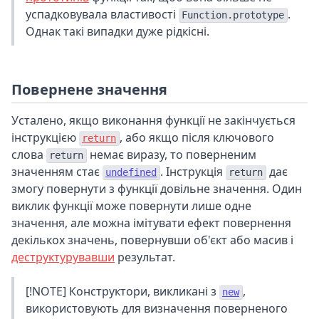
успадковувала властивості
.
Function.prototype
Однак такі випадки дуже рідкісні.
Повернене значення
Усталено, якщо виконання функції не закінчується
інструкцією
, або якщо після ключового
return
слова
немає виразу, то поверненим
return
значенням стає
. Інструкція
дає
undefined
return
змогу повернути з функції довільне значення. Один
виклик функції може повернути лише одне
значення, але можна імітувати ефект повернення
декількох значень, повернувши об'єкт або масив і
деструктурувавши
результат.
[!NOTE] Конструктори, викликані з
,
new
використовують для визначення поверненого