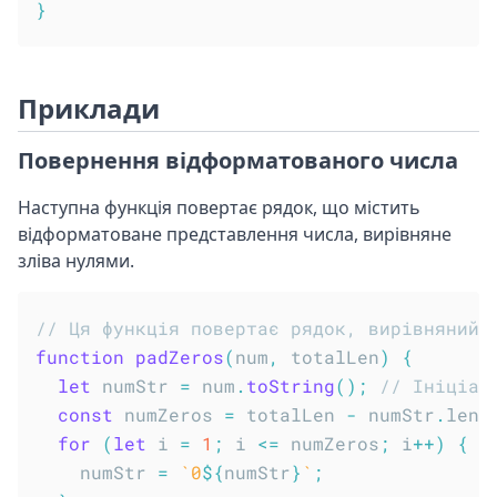
}
Приклади
Повернення відформатованого числа
Наступна функція повертає рядок, що містить
відформатоване представлення числа, вирівняне
зліва нулями.
// Ця функція повертає рядок, вирівняний 
function
padZeros
(
num
,
 totalLen
)
{
let
 numStr 
=
 num
.
toString
(
)
;
// Ініціал
const
 numZeros 
=
 totalLen 
-
 numStr
.
leng
for
(
let
 i 
=
1
;
 i 
<=
 numZeros
;
 i
++
)
{
    numStr 
=
`
0
${
numStr
}
`
;