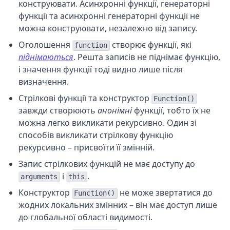
конструювати. Асинхронні функції, генераторні
функції та асинхронні генераторні функції не
можна конструювати, незалежно від запису.
Оголошення
створює функції, які
function
піднімаються
. Решта записів не піднімає функцію,
і значення функції тоді видно лише після
визначення.
Стрілкові функції та конструктор
Function()
завжди створюють
анонімні
функції, тобто їх не
можна легко викликати рекурсивно. Один зі
способів викликати стрілкову функцію
рекурсивно – присвоїти її змінній.
Запис стрілкових функцій не має доступу до
і
.
arguments
this
Конструктор
не може звертатися до
Function()
жодних локальних змінних – він має доступ лише
до глобальної області видимості.