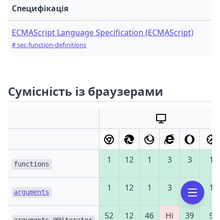
Специфікація
ECMAScript Language Specification (ECMAScript)
# sec-function-definitions
Сумісність із браузерами
1
12
1
3
3
1
functions
1
12
1
3
3
1
arguments
52
12
46
Ні
39
9