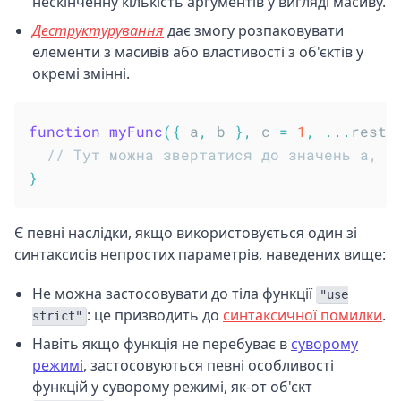
нескінченну кількість аргументів у вигляді масиву.
Деструктурування
дає змогу розпаковувати
елементи з масивів або властивості з об'єктів у
окремі змінні.
function
myFunc
(
{
 a
,
 b 
}
,
 c 
=
1
,
...
rest
)
// Тут можна звертатися до значень a, b
}
Є певні наслідки, якщо використовується один зі
синтаксисів непростих параметрів, наведених вище:
Не можна застосовувати до тіла функції
"use
: це призводить до
синтаксичної помилки
.
strict"
Навіть якщо функція не перебуває в
суворому
режимі
, застосовуються певні особливості
функцій у суворому режимі, як-от об'єкт