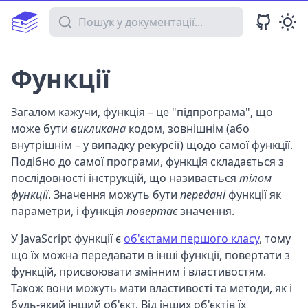
Пошук у документації
Функції
Загалом кажучи, функція – це "підпрограма", що
може бути
викликана
кодом, зовнішнім (або
внутрішнім – у випадку рекурсії) щодо самої функції.
Подібно до самої програми, функція складається з
послідовності інструкцій, що називається
тілом
функції
. Значення можуть бути
передані
функції як
параметри, і функція
повертає
значення.
У JavaScript функції є
об'єктами першого класу
, тому
що їх можна передавати в інші функції, повертати з
функцій, присвоювати змінним і властивостям.
Також вони можуть мати властивості та методи, як і
будь-який інший об'єкт. Від інших об'єктів їх