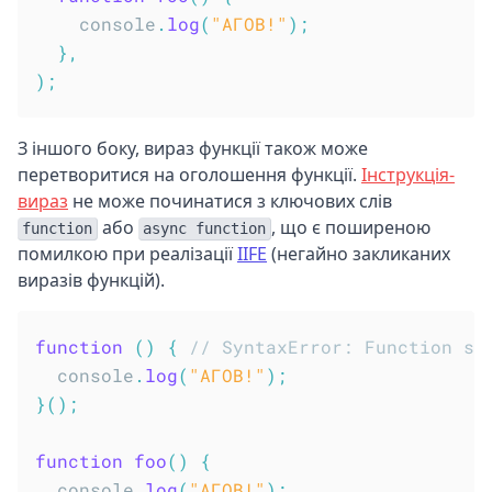
    console
.
log
(
"АГОВ!"
)
;
}
,
)
;
З іншого боку, вираз функції також може
перетворитися на оголошення функції.
Інструкція-
вираз
не може починатися з ключових слів
або
, що є поширеною
function
async function
помилкою при реалізації
IIFE
(негайно закликаних
виразів функцій).
function
(
)
{
// SyntaxError: Function st
  console
.
log
(
"АГОВ!"
)
;
}
(
)
;
function
foo
(
)
{
  console
.
log
(
"АГОВ!"
)
;