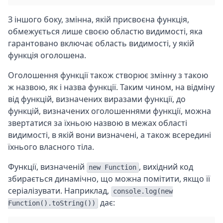
З іншого боку, змінна, якій присвоєна функція,
обмежується лише своєю областю видимості, яка
гарантовано включає область видимості, у якій
функція оголошена.
Оголошення функції також створює змінну з такою
ж назвою, як і назва функції. Таким чином, на відміну
від функцій, визначених виразами функції, до
функцій, визначених оголошеннями функції, можна
звертатися за їхньою назвою в межах області
видимості, в якій вони визначені, а також всередині
їхнього власного тіла.
Функції, визначеній
, вихідний код
new Function
збирається динамічно, що можна помітити, якщо її
серіалізувати. Наприклад,
console.log(new
дає:
Function().toString())