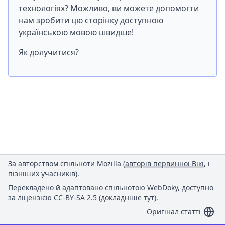
технологіях? Можливо, ви можете допомогти
нам зробити цю сторінку доступною
українською мовою швидше!
Як долучитися?
За авторством спільноти Mozilla (
авторів первинної Вікі
, і
пізніших учасників
).
Перекладено й адаптовано
спільнотою WebDoky
, доступно
за ліцензією
CC-BY-SA 2.5
(
докладніше тут
).
Оригінал статті