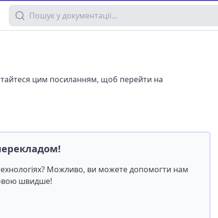
Пошук у документації
истайтеся цим посиланням, щоб перейти на
перекладом!
-технологіях? Можливо, ви можете допомогти нам
мовою швидше!