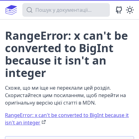
Пошук у документації
RangeError: x can't be
converted to BigInt
because it isn't an
integer
Схоже, що ми іще не переклали цей розділ.
Скористайтеся цим посиланням, щоб перейти на
оригінальну версію цієї статті в MDN.
RangeError: x can't be converted to BigInt because it
isn't an integer