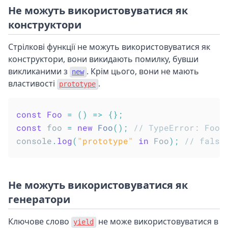
Не можуть використовуватися як
конструктори
Стрілкові функції не можуть використовуватися як
конструктори, вони викидають помилку, бувши
викликаними з
. Крім цього, вони не мають
new
властивості
.
prototype
const
Foo
=
(
)
=>
{
}
;
const
 foo 
=
new
Foo
(
)
;
// TypeError: Foo 
console
.
log
(
"prototype"
in
 Foo
)
;
// false
Не можуть використовуватися як
генератори
Ключове слово
не може використовуватися в
yield