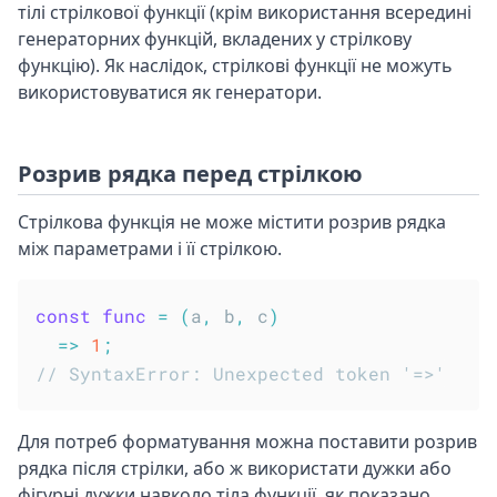
тілі стрілкової функції (крім використання всередині
генераторних функцій, вкладених у стрілкову
функцію). Як наслідок, стрілкові функції не можуть
використовуватися як генератори.
Розрив рядка перед стрілкою
Стрілкова функція не може містити розрив рядка
між параметрами і її стрілкою.
const
func
=
(
a
,
 b
,
 c
)
=>
1
;
// SyntaxError: Unexpected token '=>'
Для потреб форматування можна поставити розрив
рядка після стрілки, або ж використати дужки або
фігурні дужки навколо тіла функції, як показано