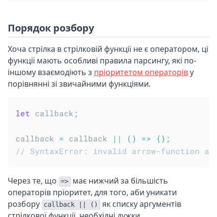
Порядок розбору
Хоча стрілка в стрілковій функції не є оператором, ці
функції мають особливі правила парсингу, які по-
іншому взаємодіють з
пріоритетом операторів
у
порівнянні зі звичайними функціями.
let
 callback
;
callback 
=
 callback 
||
(
)
=>
{
}
;
// SyntaxError: invalid arrow-function ar
Через те, що
має нижчий за більшість
=>
операторів пріоритет, для того, аби уникати
розбору
як списку аргументів
callback || ()
стрілкової функції, необхідні дужки.