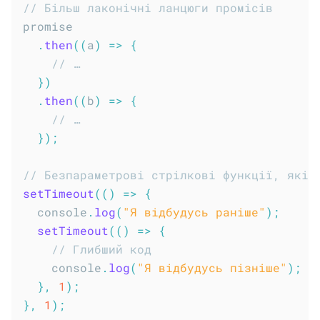
// Більш лаконічні ланцюги промісів
promise

.
then
(
(
a
)
=>
{
// …
}
)
.
then
(
(
b
)
=>
{
// …
}
)
;
// Безпараметрові стрілкові функції, які 
setTimeout
(
(
)
=>
{
  console
.
log
(
"Я відбудусь раніше"
)
;
setTimeout
(
(
)
=>
{
// Глибший код
    console
.
log
(
"Я відбудусь пізніше"
)
;
}
,
1
)
;
}
,
1
)
;