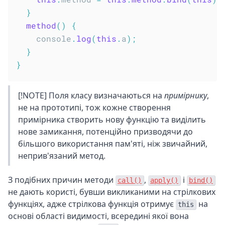
}
method
(
)
{
    console
.
log
(
this
.
a
)
;
}
}
[!NOTE] Поля класу визначаються на
примірнику
,
не на прототипі, тож кожне створення
примірника створить нову функцію та виділить
нове замикання, потенційно призводячи до
більшого використання пам'яті, ніж звичайний,
неприв'язаний метод.
З подібних причин методи
,
і
call()
apply()
bind()
не дають користі, бувши викликаними на стрілкових
функціях, адже стрілкова функція отримує
на
this
основі області видимості, всередині якої вона