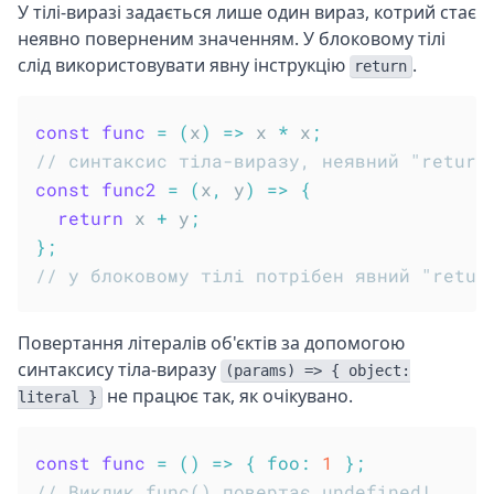
У тілі-виразі задається лише один вираз, котрий стає
неявно поверненим значенням. У блоковому тілі
слід використовувати явну інструкцію
.
return
const
func
=
(
x
)
=>
 x 
*
 x
;
// синтаксис тіла-виразу, неявний "return
const
func2
=
(
x
,
 y
)
=>
{
return
 x 
+
 y
;
}
;
// у блоковому тілі потрібен явний "retur
Повертання літералів об'єктів за допомогою
синтаксису тіла-виразу
(params) => { object:
не працює так, як очікувано.
literal }
const
func
=
(
)
=>
{
foo
:
1
}
;
// Виклик func() повертає undefined!