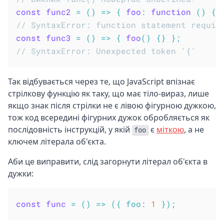
const
func2
=
(
)
=>
{
foo
:
function
(
)
{
}
// SyntaxError: function statement requir
const
func3
=
(
)
=>
{
foo
(
)
{
}
}
;
// SyntaxError: Unexpected token '{'
Так відбувається через те, що JavaScript впізнає
стрілкову функцію як таку, що має тіло-вираз, лише
якщо знак після стрілки не є лівою фігурною дужкою,
тож код всередині фігурних дужок обробляється як
послідовність інструкцій, у якій
є
міткою
, а не
foo
ключем літерала об'єкта.
Аби це виправити, слід загорнути літерал об'єкта в
дужки:
const
func
=
(
)
=>
(
{
foo
:
1
}
)
;