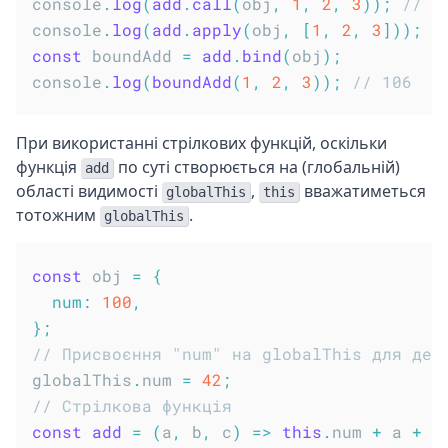
console
.
log
(
add
.
call
(
obj
,
1
,
2
,
3
)
)
;
// 1
console
.
log
(
add
.
apply
(
obj
,
[
1
,
2
,
3
]
)
)
;
/
const
 boundAdd 
=
add
.
bind
(
obj
)
;
console
.
log
(
boundAdd
(
1
,
2
,
3
)
)
;
// 106
При використанні стрілкових функцій, оскільки
функція
по суті створюється на (глобальній)
add
області видимості
,
вважатиметься
globalThis
this
тотожним
.
globalThis
const
 obj 
=
{
num
:
100
,
}
;
// Присвоєння "num" на globalThis для дем
globalThis
.
num 
=
42
;
// Стрілкова функція
const
add
=
(
a
,
 b
,
 c
)
=>
this
.
num 
+
 a 
+
 b