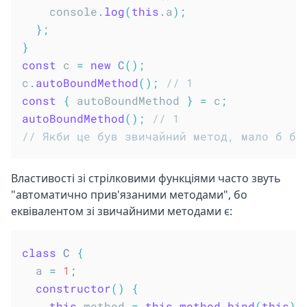
    console
.
log
(
this
.
a
)
;
}
;
}
const
 c 
=
new
C
(
)
;
c
.
autoBoundMethod
(
)
;
// 1
const
{
 autoBoundMethod 
}
=
 c
;
autoBoundMethod
(
)
;
// 1
// Якби це був звичайний метод, мало б бу
Властивості зі стрілковими функціями часто звуть
"автоматично прив'язаними методами", бо
еквівалентом зі звичайними методами є:
class
C
{
  a 
=
1
;
constructor
(
)
{
this
.
method 
=
this
.
method
.
bind
(
this
)
;