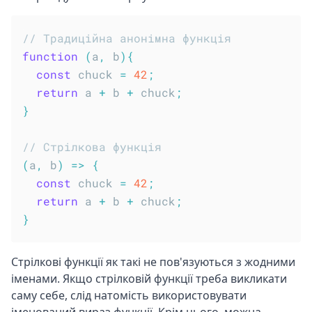
// Традиційна анонімна функція
function
(
a
,
 b
)
{
const
 chuck 
=
42
;
return
 a 
+
 b 
+
 chuck
;
}
// Стрілкова функція
(
a
,
 b
)
=>
{
const
 chuck 
=
42
;
return
 a 
+
 b 
+
 chuck
;
}
Стрілкові функції як такі не пов'язуються з жодними
іменами. Якщо стрілковій функції треба викликати
саму себе, слід натомість використовувати