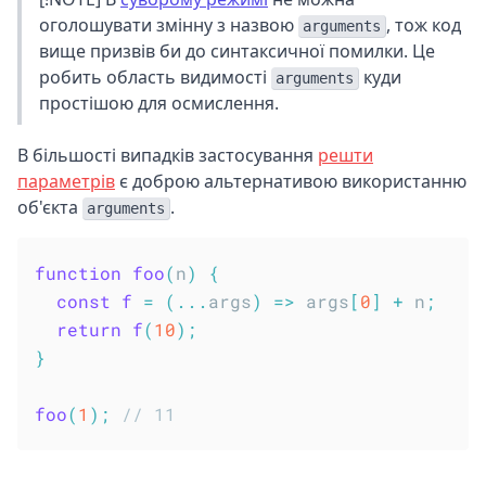
оголошувати змінну з назвою
, тож код
arguments
вище призвів би до синтаксичної помилки. Це
робить область видимості
куди
arguments
простішою для осмислення.
В більшості випадків застосування
решти
параметрів
є доброю альтернативою використанню
об'єкта
.
arguments
function
foo
(
n
)
{
const
f
=
(
...
args
)
=>
 args
[
0
]
+
 n
;
return
f
(
10
)
;
}
foo
(
1
)
;
// 11