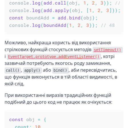
console
.
log
(
add
.
call
(
obj
,
1
,
2
,
3
)
)
;
// 4
console
.
log
(
add
.
apply
(
obj
,
[
1
,
2
,
3
]
)
)
;
/
const
 boundAdd 
=
add
.
bind
(
obj
)
;
console
.
log
(
boundAdd
(
1
,
2
,
3
)
)
;
// 48
Можливо, найкраща користь від використання
стрілкових функцій стосується методів
setTimeout()
і
, котрі
EventTarget.prototype.addEventListener()
зазвичай потребують якогось роду замикання,
,
або
, аби пересвідчитись,
call()
apply()
bind()
що функція виконується в тій області видимості, в
якій слід.
При використанні виразів традиційних функцій
подібний до цього код не працює як очікується:
const
 obj 
=
{
count
:
10
,