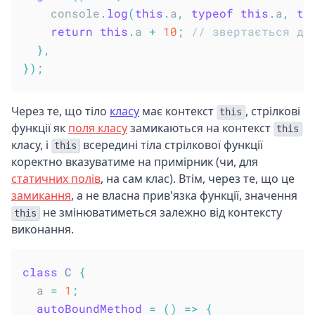
    console
.
log
(
this
.
a
,
typeof
this
.
a
,
th
return
this
.
a 
+
10
;
// звертається до
}
,
}
)
;
Через те, що тіло
класу
має контекст
, стрілкові
this
функції як
поля класу
замикаються на контекст
this
класу, і
всередині тіла стрілкової функції
this
коректно вказуватиме на примірник (чи, для
статичних полів
, на сам клас). Втім, через те, що це
замикання
, а не власна прив'язка функції, значення
не змінюватиметься залежно від контексту
this
виконання.
class
C
{
  a 
=
1
;
autoBoundMethod
=
(
)
=>
{