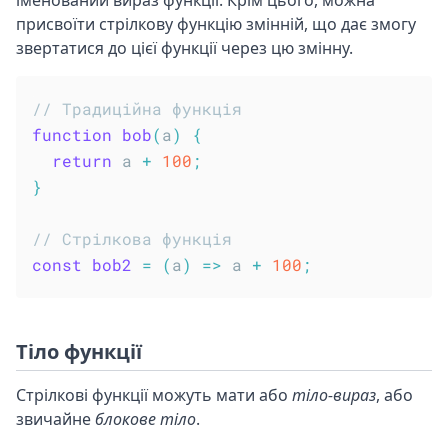
іменований вираз функції. Крім цього, можна
присвоїти стрілкову функцію змінній, що дає змогу
звертатися до цієї функції через цю змінну.
// Традиційна функція
function
bob
(
a
)
{
return
 a 
+
100
;
}
// Стрілкова функція
const
bob2
=
(
a
)
=>
 a 
+
100
;
Тіло функції
Стрілкові функції можуть мати або
тіло-вираз
, або
звичайне
блокове тіло
.