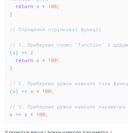
return
 a 
+
100
;
}
// Спрощення стрілкової функції
// 1. Приберемо слово "function" і додамо
(
a
)
=>
{
return
 a 
+
100
;
}
// 2. Приберемо дужки навколо тіла функці
(
a
)
=>
 a 
+
100
;
// 3. Приберемо дужки навколо параметра
a
=>
 a 
+
100
;
У прикладі вище і дужки навколо параметра, і