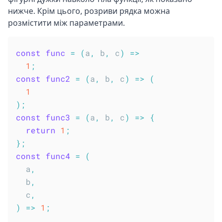
нижче. Крім цього, розриви рядка можна
розмістити між параметрами.
const
func
=
(
a
,
 b
,
 c
)
=>
1
;
const
func2
=
(
a
,
 b
,
 c
)
=>
(
1
)
;
const
func3
=
(
a
,
 b
,
 c
)
=>
{
return
1
;
}
;
const
func4
=
(
a
,
  b
,
  c
,
)
=>
1
;