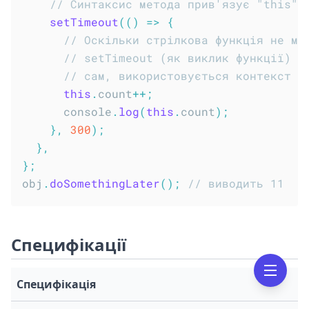
// Синтаксис метода прив'язує "this" 
setTimeout
(
(
)
=>
{
// Оскільки стрілкова функція не ма
// setTimeout (як виклик функції) н
// сам, використовується контекст з
this
.
count
++
;
      console
.
log
(
this
.
count
)
;
}
,
300
)
;
}
,
}
;
obj
.
doSomethingLater
(
)
;
// виводить 11
Специфікації
Специфікація