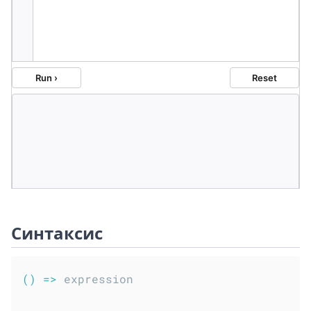
Синтаксис
(
)
=>
 expression
