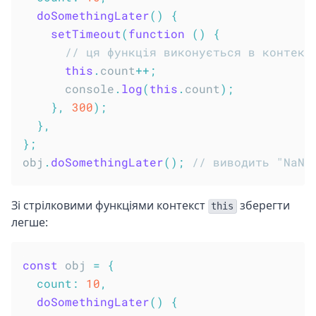
doSomethingLater
(
)
{
setTimeout
(
function
(
)
{
// ця функція виконується в контекс
this
.
count
++
;
      console
.
log
(
this
.
count
)
;
}
,
300
)
;
}
,
}
;
obj
.
doSomethingLater
(
)
;
// виводить "NaN"
Зі стрілковими функціями контекст
зберегти
this
легше:
const
 obj 
=
{
count
:
10
,
doSomethingLater
(
)
{