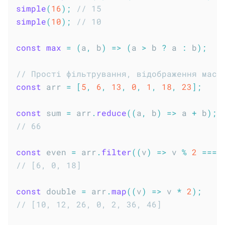
simple
(
16
)
;
// 15
simple
(
10
)
;
// 10
const
max
=
(
a
,
 b
)
=>
(
a 
>
 b 
?
 a 
:
 b
)
;
// Прості фільтрування, відображення маси
const
 arr 
=
[
5
,
6
,
13
,
0
,
1
,
18
,
23
]
;
const
 sum 
=
 arr
.
reduce
(
(
a
,
 b
)
=>
 a 
+
 b
)
;
// 66
const
 even 
=
 arr
.
filter
(
(
v
)
=>
 v 
%
2
===
// [6, 0, 18]
const
 double 
=
 arr
.
map
(
(
v
)
=>
 v 
*
2
)
;
// [10, 12, 26, 0, 2, 36, 46]