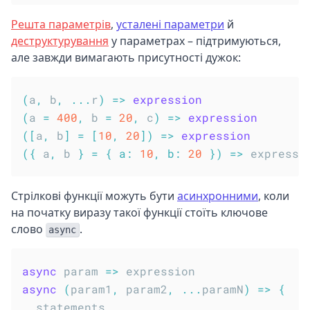
Решта параметрів
,
усталені параметри
й
деструктурування
у параметрах – підтримуються,
але завжди вимагають присутності дужок:
(
a
,
 b
,
...
r
)
=>
expression
(
a 
=
400
,
 b 
=
20
,
 c
)
=>
expression
(
[
a
,
 b
]
=
[
10
,
20
]
)
=>
expression
(
{
 a
,
 b 
}
=
{
a
:
10
,
b
:
20
}
)
=>
Стрілкові функції можуть бути
асинхронними
, коли
на початку виразу такої функції стоїть ключове
слово
.
async
async
param
=>
async
(
param1
,
 param2
,
...
paramN
)
=>
{