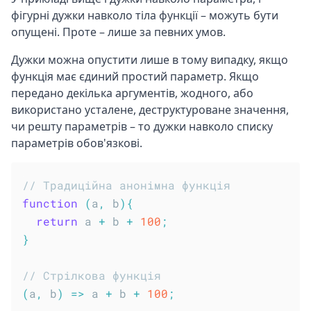
фігурні дужки навколо тіла функції – можуть бути
опущені. Проте – лише за певних умов.
Дужки можна опустити лише в тому випадку, якщо
функція має єдиний простий параметр. Якщо
передано декілька аргументів, жодного, або
використано усталене, деструктуроване значення,
чи решту параметрів – то дужки навколо списку
параметрів обов'язкові.
// Традиційна анонімна функція
function
(
a
,
 b
)
{
return
 a 
+
 b 
+
100
;
}
// Стрілкова функція
(
a
,
 b
)
=>
 a 
+
 b 
+
100
;