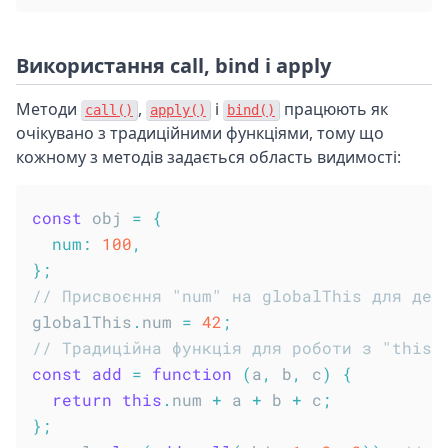
Використання call, bind і apply
Методи
,
і
працюють як
call()
apply()
bind()
очікувано з традиційними функціями, тому що
кожному з методів задається область видимості:
const
 obj 
=
{
num
:
100
,
}
;
// Присвоєння "num" на globalThis для дем
globalThis
.
num 
=
42
;
// Традиційна функція для роботи з "this"
const
add
=
function
(
a
,
 b
,
 c
)
{
return
this
.
num 
+
 a 
+
 b 
+
 c
;
}
;