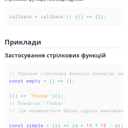
callback 
=
 callback 
||
(
(
)
=>
{
}
)
;
Приклади
Застосування стрілкових функцій
// Порожня стрілкова функція повертає und
const
empty
=
(
)
=>
{
}
;
(
(
)
=>
"foobar"
)
(
)
;
// Повертає "foobar"
// (це називається Вираз одразу викликано
const
simple
=
(
a
)
=>
(
a 
>
15
?
15
:
 a
)
;