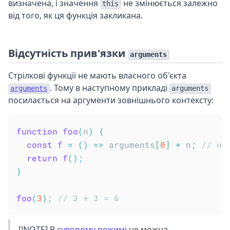
визначена, і значення
не змінюється залежно
this
від того, як ця функція закликана.
Відсутність прив'язки
arguments
Стрілкові функції не мають власного об'єкта
. Тому в наступному прикладі
arguments
arguments
посилається на аргументи зовнішнього контексту:
function
foo
(
n
)
{
const
f
=
(
)
=>
 arguments
[
0
]
+
 n
;
// не
return
f
(
)
;
}
foo
(
3
)
;
// 3 + 3 = 6
[!NOTE] В
суворому режимі
не можна