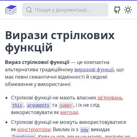
Пошук у документації
Вирази стрілкових
функцій
Вираз стрілкової функції
— це компактна
альтернатива традиційному
виразові функції
, що
має певні семантичні відмінності й свідомі
обмеження у використанні:
Стрілкові функції не мають власних
зв'язувань
,
та
, і їх не слід
this
arguments
super
використовувати як
методи
.
Стрілкові функції не можуть використовуватися
як
конструктори
. Виклик їх з
викидає
new
. Крім цього, вони не мають доступу до