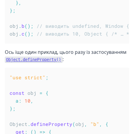
}
,
}
;
obj
.
b
(
)
;
// виводить undefined, Window { 
obj
.
c
(
)
;
// виводить 10, Object { /* … */
Ось іще один приклад, цього разу із застосуванням
:
Object.defineProperty()
"use strict"
;
const
 obj 
=
{
a
:
10
,
}
;
Object
.
defineProperty
(
obj
,
"b"
,
{
get
:
(
)
=>
{