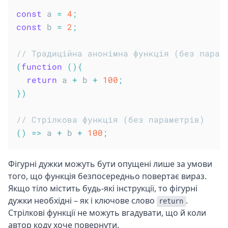
const
 a 
=
4
;
const
 b 
=
2
;
// Традиційна анонімна функція (без парам
(
function
(
)
{
return
 a 
+
 b 
+
100
;
}
)
// Стрілкова функція (без параметрів)
(
)
=>
 a 
+
 b 
+
100
;
Фігурні дужки можуть бути опущені лише за умови
того, що функція безпосередньо повертає вираз.
Якщо тіло містить будь-які інструкції, то фігурні
дужки необхідні – як і ключове слово
.
return
Стрілкові функції не можуть вгадувати, що й коли
автор коду хоче повернути.