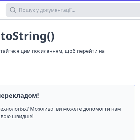
Пошук у документації
toString()
истайтеся цим посиланням, щоб перейти на
перекладом!
-технологіях? Можливо, ви можете допомогти нам
мовою швидше!