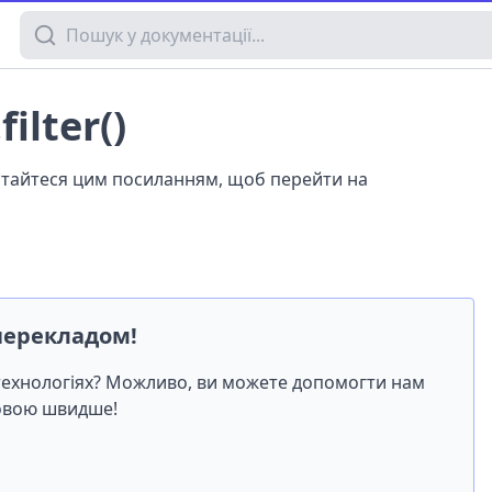
Пошук у документації
ilter()
истайтеся цим посиланням, щоб перейти на
перекладом!
-технологіях? Можливо, ви можете допомогти нам
мовою швидше!