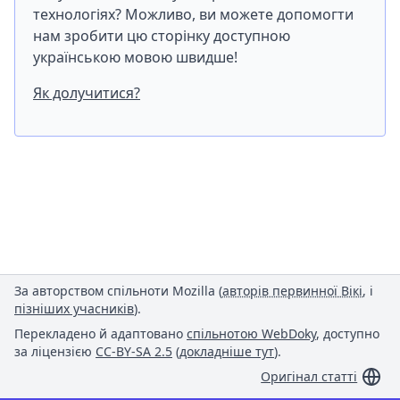
технологіях? Можливо, ви можете допомогти
нам зробити цю сторінку доступною
українською мовою швидше!
Як долучитися?
За авторством спільноти Mozilla (
авторів первинної Вікі
, і
пізніших учасників
).
Перекладено й адаптовано
спільнотою WebDoky
, доступно
за ліцензією
CC-BY-SA 2.5
(
докладніше тут
).
Оригінал статті