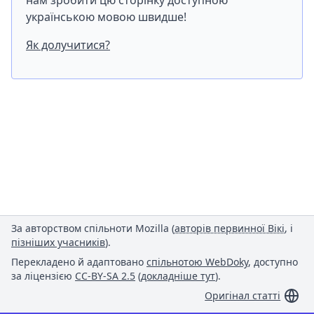
нам зробити цю сторінку доступною
українською мовою швидше!
Як долучитися?
За авторством спільноти Mozilla (
авторів первинної Вікі
, і
пізніших учасників
).
Перекладено й адаптовано
спільнотою WebDoky
, доступно
за ліцензією
CC-BY-SA 2.5
(
докладніше тут
).
Оригінал статті