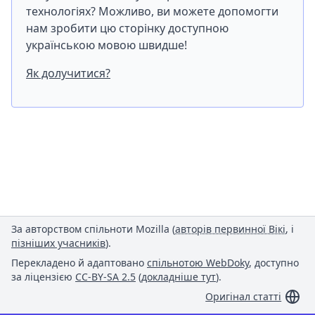
технологіях? Можливо, ви можете допомогти
нам зробити цю сторінку доступною
українською мовою швидше!
Як долучитися?
За авторством спільноти Mozilla (
авторів первинної Вікі
, і
пізніших учасників
).
Перекладено й адаптовано
спільнотою WebDoky
, доступно
за ліцензією
CC-BY-SA 2.5
(
докладніше тут
).
Оригінал статті