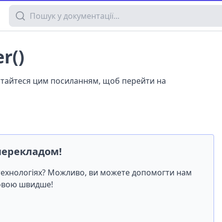
Пошук у документації
r()
истайтеся цим посиланням, щоб перейти на
перекладом!
-технологіях? Можливо, ви можете допомогти нам
мовою швидше!