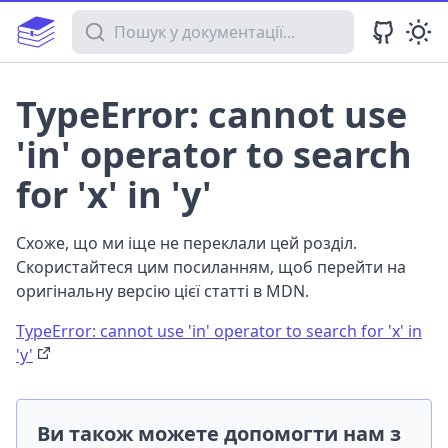
Пошук у документації
TypeError: cannot use
'in' operator to search
for 'x' in 'y'
Схоже, що ми іще не переклали цей розділ.
Скористайтеся цим посиланням, щоб перейти на
оригінальну версію цієї статті в MDN.
TypeError: cannot use 'in' operator to search for 'x' in
'y'
Ви також можете допомогти нам з