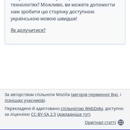
технологіях? Можливо, ви можете допомогти
нам зробити цю сторінку доступною
українською мовою швидше!
Як долучитися?
За авторством спільноти Mozilla (
авторів первинної Вікі
, і
пізніших учасників
).
Перекладено й адаптовано
спільнотою WebDoky
, доступно
за ліцензією
CC-BY-SA 2.5
(
докладніше тут
).
Оригінал статті