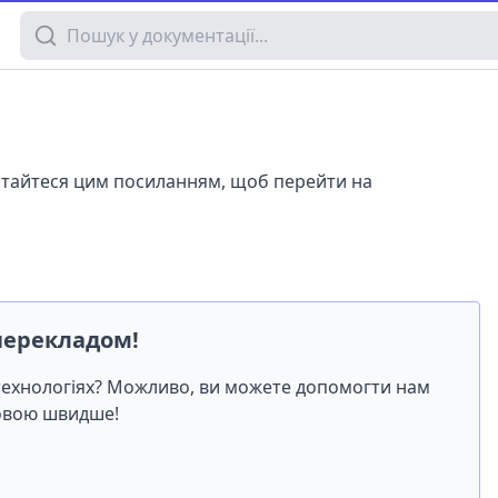
Пошук у документації
истайтеся цим посиланням, щоб перейти на
перекладом!
-технологіях? Можливо, ви можете допомогти нам
мовою швидше!