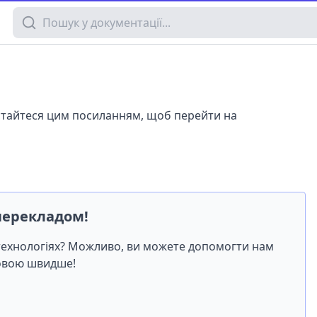
Пошук у документації
истайтеся цим посиланням, щоб перейти на
перекладом!
-технологіях? Можливо, ви можете допомогти нам
мовою швидше!