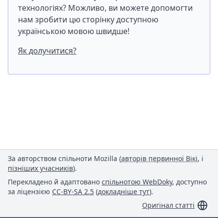
технологіях? Можливо, ви можете допомогти
нам зробити цю сторінку доступною
українською мовою швидше!
Як долучитися?
За авторством спільноти Mozilla (
авторів первинної Вікі
, і
пізніших учасників
).
Перекладено й адаптовано
спільнотою WebDoky
, доступно
за ліцензією
CC-BY-SA 2.5
(
докладніше тут
).
Оригінал статті