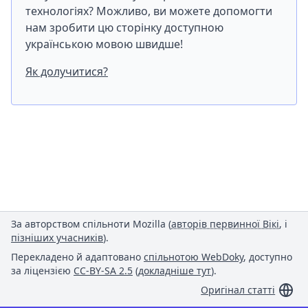
технологіях? Можливо, ви можете допомогти
нам зробити цю сторінку доступною
українською мовою швидше!
Як долучитися?
За авторством спільноти Mozilla (
авторів первинної Вікі
, і
пізніших учасників
).
Перекладено й адаптовано
спільнотою WebDoky
, доступно
за ліцензією
CC-BY-SA 2.5
(
докладніше тут
).
Оригінал статті