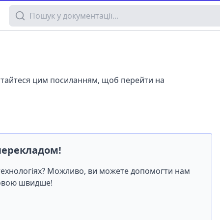
Пошук у документації
истайтеся цим посиланням, щоб перейти на
перекладом!
-технологіях? Можливо, ви можете допомогти нам
мовою швидше!