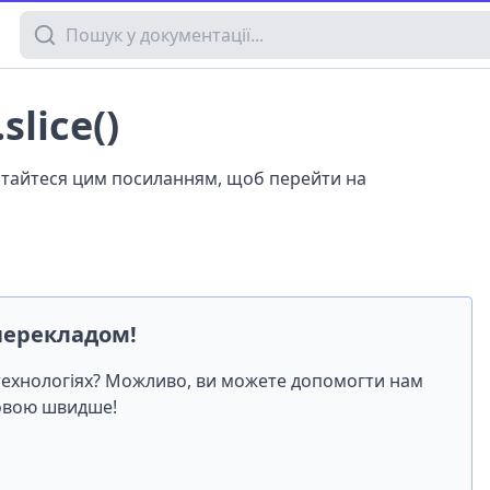
Пошук у документації
slice()
истайтеся цим посиланням, щоб перейти на
перекладом!
-технологіях? Можливо, ви можете допомогти нам
мовою швидше!