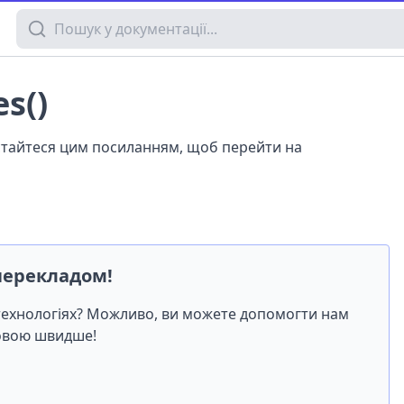
Пошук у документації
s()
истайтеся цим посиланням, щоб перейти на
перекладом!
-технологіях? Можливо, ви можете допомогти нам
мовою швидше!