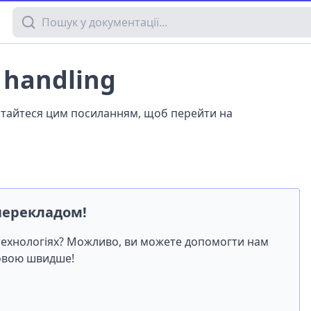
Пошук у документації
r handling
истайтеся цим посиланням, щоб перейти на
перекладом!
-технологіях? Можливо, ви можете допомогти нам
мовою швидше!