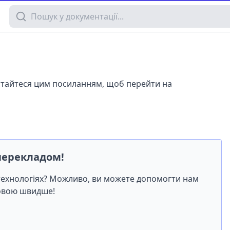
Пошук у документації
истайтеся цим посиланням, щоб перейти на
перекладом!
-технологіях? Можливо, ви можете допомогти нам
мовою швидше!