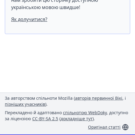
нам зробити цю сторінку доступною
українською мовою швидше!
Як долучитися?
За авторством спільноти Mozilla (
авторів первинної Вікі
, і
пізніших учасників
).
Перекладено й адаптовано
спільнотою WebDoky
, доступно
за ліцензією
CC-BY-SA 2.5
(
докладніше тут
).
Оригінал статті