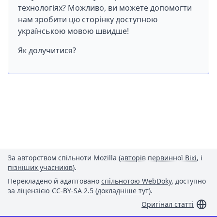
технологіях? Можливо, ви можете допомогти
нам зробити цю сторінку доступною
українською мовою швидше!
Як долучитися?
За авторством спільноти Mozilla (
авторів первинної Вікі
, і
пізніших учасників
).
Перекладено й адаптовано
спільнотою WebDoky
, доступно
за ліцензією
CC-BY-SA 2.5
(
докладніше тут
).
Оригінал статті