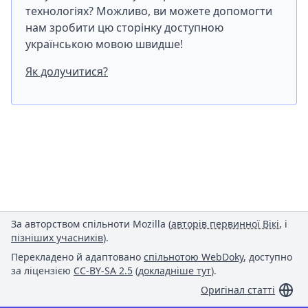
технологіях? Можливо, ви можете допомогти
нам зробити цю сторінку доступною
українською мовою швидше!
Як долучитися?
За авторством спільноти Mozilla (
авторів первинної Вікі
, і
пізніших учасників
).
Перекладено й адаптовано
спільнотою WebDoky
, доступно
за ліцензією
CC-BY-SA 2.5
(
докладніше тут
).
Оригінал статті