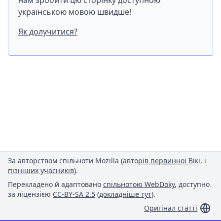
нам зробити цю сторінку доступною
українською мовою швидше!
Як долучитися?
За авторством спільноти Mozilla (
авторів первинної Вікі
, і
пізніших учасників
).
Перекладено й адаптовано
спільнотою WebDoky
, доступно
за ліцензією
CC-BY-SA 2.5
(
докладніше тут
).
Оригінал статті