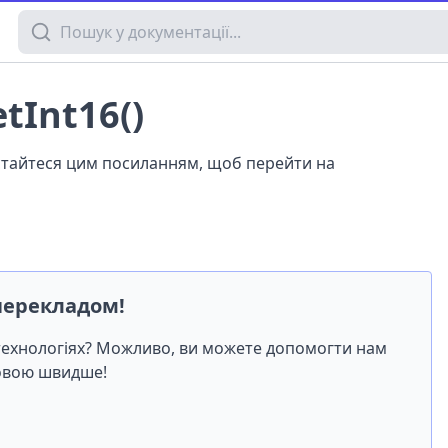
Пошук у документації
tInt16()
истайтеся цим посиланням, щоб перейти на
перекладом!
-технологіях? Можливо, ви можете допомогти нам
мовою швидше!