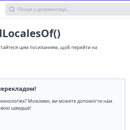
Пошук у документації
dLocalesOf()
истайтеся цим посиланням, щоб перейти на
перекладом!
-технологіях? Можливо, ви можете допомогти нам
мовою швидше!