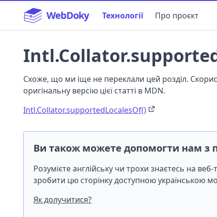
WebDoky
Технології
Про проєкт
Intl.Collator.supporte
Схоже, що ми іще не переклали цей розділ. Скор
оригінальну версію цієї статті в MDN.
Intl.Collator.supportedLocalesOf()
Ви також можете допомогти нам з 
Розумієте англійську чи трохи знаєтесь на веб
зробити цю сторінку доступною українською 
Як долучитися?