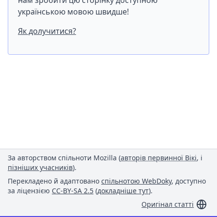
нам зробити цю сторінку доступною
українською мовою швидше!
Як долучитися?
За авторством спільноти Mozilla (
авторів первинної Вікі
, і
пізніших учасників
).
Перекладено й адаптовано
спільнотою WebDoky
, доступно
за ліцензією
CC-BY-SA 2.5
(
докладніше тут
).
Оригінал статті