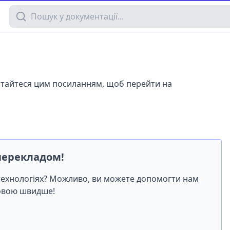
Пошук у документації
истайтеся цим посиланням, щоб перейти на
перекладом!
-технологіях? Можливо, ви можете допомогти нам
мовою швидше!