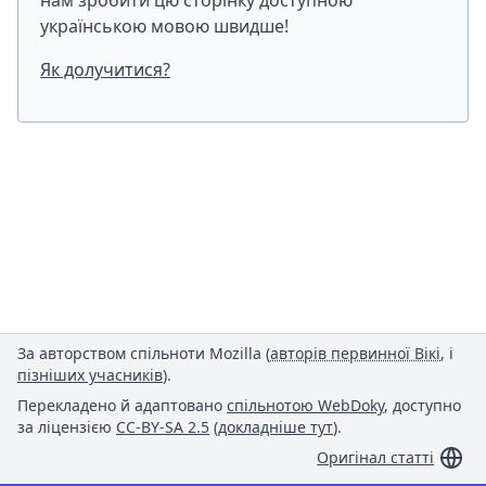
нам зробити цю сторінку доступною
українською мовою швидше!
Як долучитися?
За авторством спільноти Mozilla (
авторів первинної Вікі
, і
пізніших учасників
).
Перекладено й адаптовано
спільнотою WebDoky
, доступно
за ліцензією
CC-BY-SA 2.5
(
докладніше тут
).
Оригінал статті