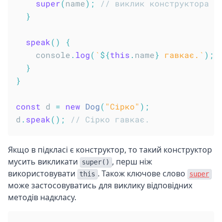
super
(
name
)
;
// виклик конструктора с
}
speak
(
)
{
    console
.
log
(
`
${
this
.
name
}
 гавкає.
`
)
;
}
}
const
 d 
=
new
Dog
(
"Сірко"
)
;
d
.
speak
(
)
;
// Сірко гавкає.
Якщо в підкласі є конструктор, то такий конструктор
мусить викликати
, перш ніж
super()
використовувати
. Також ключове слово
this
super
може застосовуватись для виклику відповідних
методів надкласу.