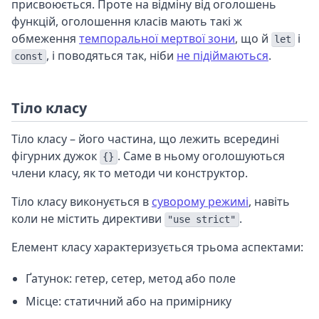
присвоюється. Проте на відміну від оголошень
функцій, оголошення класів мають такі ж
обмеження
темпоральної мертвої зони
, що й
і
let
, і поводяться так, ніби
не підіймаються
.
const
Тіло класу
Тіло класу – його частина, що лежить всередині
фігурних дужок
. Саме в ньому оголошуються
{}
члени класу, як то методи чи конструктор.
Тіло класу виконується в
суворому режимі
, навіть
коли не містить директиви
.
"use strict"
Елемент класу характеризується трьома аспектами:
Ґатунок: гетер, сетер, метод або поле
Місце: статичний або на примірнику