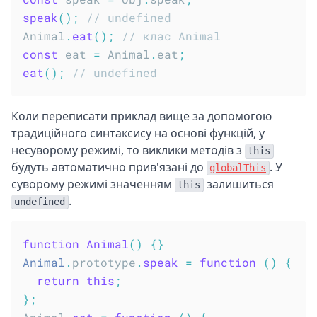
speak
(
)
;
// undefined
Animal
.
eat
(
)
;
// клас Animal
const
 eat 
=
 Animal
.
eat
;
eat
(
)
;
// undefined
Коли переписати приклад вище за допомогою
традиційного синтаксису на основі функцій, у
несуворому режимі, то виклики методів з
this
будуть автоматично прив'язані до
. У
globalThis
суворому режимі значенням
залишиться
this
.
undefined
function
Animal
(
)
{
}
Animal
.
prototype
.
speak
=
function
(
)
{
return
this
;
}
;