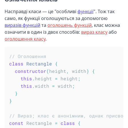
Насправді класи — це "особливі
функції
". Тож так
само, як функції оголошуються за допомогою
виразів функцій
та
оголошень функцій
, клас можна
означити в один із двох способів:
вираз класу
або
оголошення класу
.
// Оголошення
class
Rectangle
{
constructor
(
height
,
 width
)
{
this
.
height 
=
 height
;
this
.
width 
=
 width
;
}
}
// Вираз; клас є анонімним, однак присвою
const
 Rectangle 
=
class
{