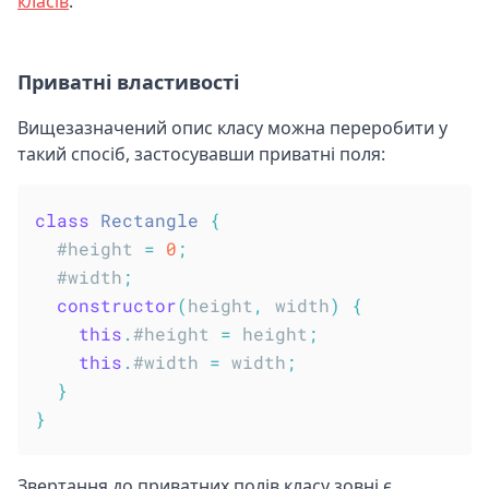
класів
.
Приватні властивості
Вищезазначений опис класу можна переробити у
такий спосіб, застосувавши приватні поля:
class
Rectangle
{
  #height 
=
0
;
  #width
;
constructor
(
height
,
 width
)
{
this
.
#height 
=
 height
;
this
.
#width 
=
 width
;
}
}
Звертання до приватних полів класу зовні є