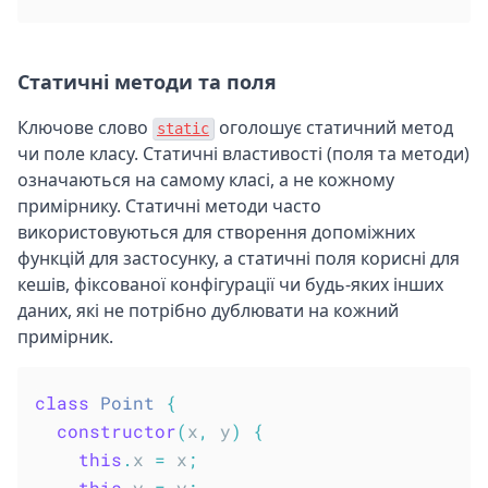
Статичні методи та поля
Ключове слово
оголошує статичний метод
static
чи поле класу. Статичні властивості (поля та методи)
означаються на самому класі, а не кожному
примірнику. Статичні методи часто
використовуються для створення допоміжних
функцій для застосунку, а статичні поля корисні для
кешів, фіксованої конфігурації чи будь-яких інших
даних, які не потрібно дублювати на кожний
примірник.
class
Point
{
constructor
(
x
,
 y
)
{
this
.
x 
=
 x
;
this
.
y 
=
 y
;