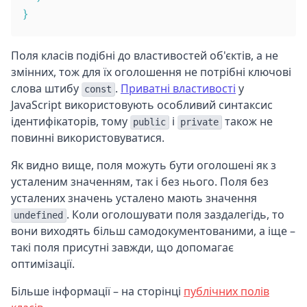
}
Поля класів подібні до властивостей об'єктів, а не
змінних, тож для їх оголошення не потрібні ключові
слова штибу
.
Приватні властивості
у
const
JavaScript використовують особливий синтаксис
ідентифікаторів, тому
і
також не
public
private
повинні використовуватися.
Як видно вище, поля можуть бути оголошені як з
усталеним значенням, так і без нього. Поля без
усталених значень усталено мають значення
. Коли оголошувати поля заздалегідь, то
undefined
вони виходять більш самодокументованими, а іще –
такі поля присутні завжди, що допомагає
оптимізації.
Більше інформації – на сторінці
публічних полів