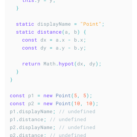
}
static
 displayName 
=
"Point"
;
static
distance
(
a
,
 b
)
{
const
 dx 
=
 a
.
x 
-
 b
.
x
;
const
 dy 
=
 a
.
y 
-
 b
.
y
;
return
 Math
.
hypot
(
dx
,
 dy
)
;
}
}
const
 p1 
=
new
Point
(
5
,
5
)
;
const
 p2 
=
new
Point
(
10
,
10
)
;
p1
.
displayName
;
// undefined
p1
.
distance
;
// undefined
p2
.
displayName
;
// undefined
p2
.
distance
;
// undefined