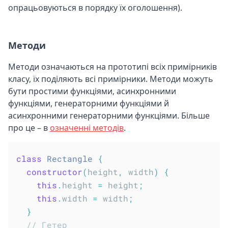
опрацьовуються в порядку їх оголошення).
Методи
Методи означаються на прототипі всіх примірників
класу, їх поділяють всі примірники. Методи можуть
бути простими функціями, асинхронними
функціями, генераторними функціями й
асинхронними генераторними функціями. Більше
про це – в
означенні методів
.
class
Rectangle
{
constructor
(
height
,
 width
)
{
this
.
height 
=
 height
;
this
.
width 
=
 width
;
}
// Гетер