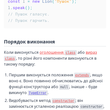
const
 l 
=
new
Lion
(
"Пушок"
)
;
l
.
speak
(
)
;
// Пушок галасує.
// Пушок гарчить.
Порядок виконання
Коли виконується
оголошення
або
вираз
class
, то різні його компоненти виконуються в
class
такому порядку:
Першим виконується положення
, якщо
extends
воно є. Воно повинно обчислюватись до дійсної
функції-конструктора або
, інакше – буде
null
викинуто
.
TypeError
Видобувається метод
; він
constructor
замінюється усталеною реалізацією
,
constructor