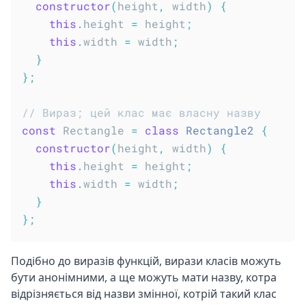
constructor
(
height
,
 width
)
{
this
.
height 
=
 height
;
this
.
width 
=
 width
;
}
}
;
// Вираз; цей клас має власну назву
const
 Rectangle 
=
class
Rectangle2
{
constructor
(
height
,
 width
)
{
this
.
height 
=
 height
;
this
.
width 
=
 width
;
}
}
;
Подібно до виразів функцій, вирази класів можуть
бути анонімними, а ще можуть мати назву, котра
відрізняється від назви змінної, котрій такий клас