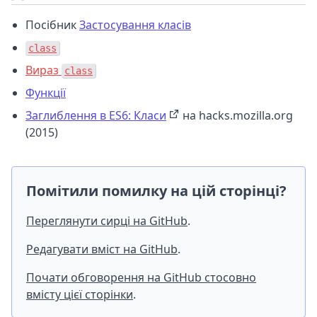
Посібник
Застосування класів
class
Вираз
class
Функції
Заглиблення в ES6: Класи
на hacks.mozilla.org
(2015)
Помітили помилку на цій сторінці?
Переглянути сирці на GitHub
.
Редагувати вміст на GitHub
.
Почати обговорення на GitHub стосовно
вмісту цієї сторінки
.