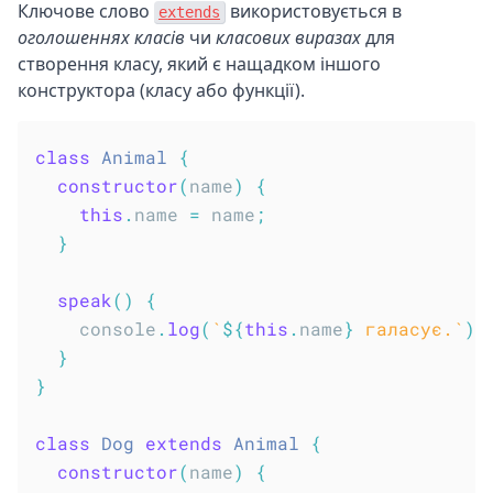
Ключове слово
використовується в
extends
оголошеннях класів
чи
класових виразах
для
створення класу, який є нащадком іншого
конструктора (класу або функції).
class
Animal
{
constructor
(
name
)
{
this
.
name 
=
 name
;
}
speak
(
)
{
    console
.
log
(
`
${
this
.
name
}
 галасує.
`
)
;
}
}
class
Dog
extends
Animal
{
constructor
(
name
)
{