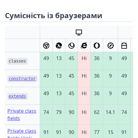
Сумісність із браузерами
49
13
45
Ні
36
9
49
4
classes
49
13
45
Ні
36
9
49
4
constructor
49
13
45
Ні
36
9
49
4
extends
Private class
74
79
90
Ні
62
14.1
74
7
fields
Private class
91
91
90
Ні
77
15
91
9