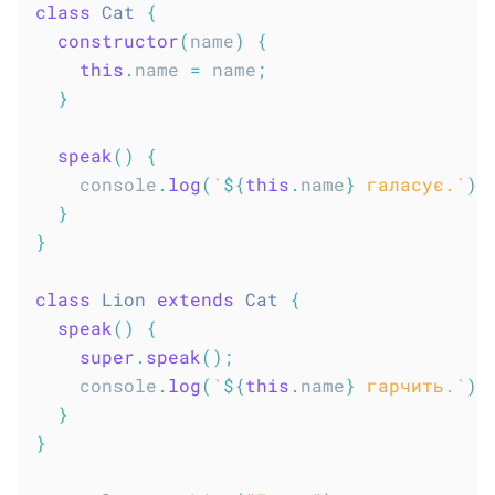
class
Cat
{
constructor
(
name
)
{
this
.
name 
=
 name
;
}
speak
(
)
{
    console
.
log
(
`
${
this
.
name
}
 галасує.
`
)
;
}
}
class
Lion
extends
Cat
{
speak
(
)
{
super
.
speak
(
)
;
    console
.
log
(
`
${
this
.
name
}
 гарчить.
`
)
;
}
}