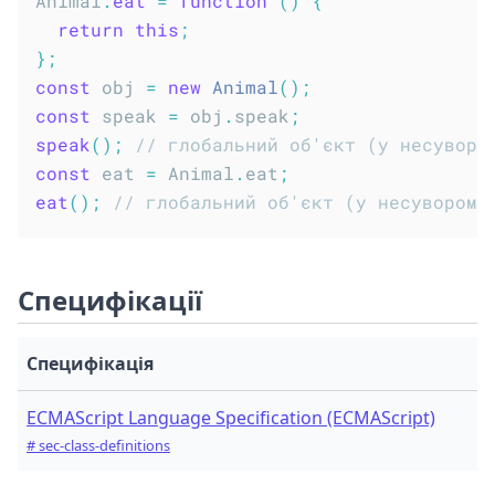
Animal
.
eat
=
function
(
)
{
return
this
;
}
;
const
 obj 
=
new
Animal
(
)
;
const
 speak 
=
 obj
.
speak
;
speak
(
)
;
// глобальний об'єкт (у несуворо
const
 eat 
=
 Animal
.
eat
;
eat
(
)
;
// глобальний об'єкт (у несуворому
Специфікації
Специфікація
ECMAScript Language Specification (ECMAScript)
# sec-class-definitions