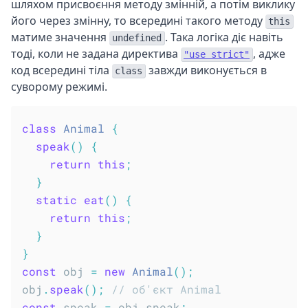
шляхом присвоєння методу змінній, а потім виклику
його через змінну, то всередині такого методу
this
матиме значення
. Така логіка діє навіть
undefined
тоді, коли не задана директива
, адже
"use strict"
код всередині тіла
завжди виконується в
class
суворому режимі.
class
Animal
{
speak
(
)
{
return
this
;
}
static
eat
(
)
{
return
this
;
}
}
const
 obj 
=
new
Animal
(
)
;
obj
.
speak
(
)
;
// об'єкт Animal
const
 speak 
=
 obj
.
speak
;