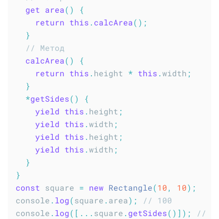
get
area
(
)
{
return
this
.
calcArea
(
)
;
}
// Метод
calcArea
(
)
{
return
this
.
height 
*
this
.
width
;
}
*
getSides
(
)
{
yield
this
.
height
;
yield
this
.
width
;
yield
this
.
height
;
yield
this
.
width
;
}
}
const
 square 
=
new
Rectangle
(
10
,
10
)
;
console
.
log
(
square
.
area
)
;
// 100
console
.
log
(
[
...
square
.
getSides
(
)
]
)
;
// [