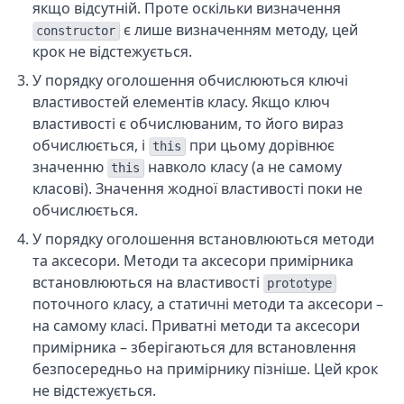
якщо відсутній. Проте оскільки визначення
є лише визначенням методу, цей
constructor
крок не відстежується.
У порядку оголошення обчислюються ключі
властивостей елементів класу. Якщо ключ
властивості є обчислюваним, то його вираз
обчислюється, і
при цьому дорівнює
this
значенню
навколо класу (а не самому
this
класові). Значення жодної властивості поки не
обчислюється.
У порядку оголошення встановлюються методи
та аксесори. Методи та аксесори примірника
встановлюються на властивості
prototype
поточного класу, а статичні методи та аксесори –
на самому класі. Приватні методи та аксесори
примірника – зберігаються для встановлення
безпосередньо на примірнику пізніше. Цей крок
не відстежується.