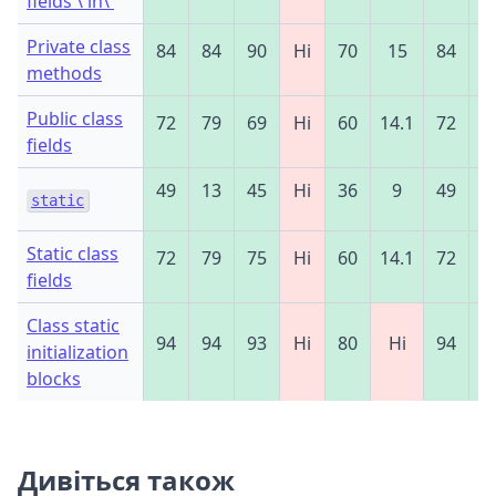
fields \'in\'
Private class
84
84
90
Ні
70
15
84
8
methods
Public class
72
79
69
Ні
60
14.1
72
7
fields
49
13
45
Ні
36
9
49
4
static
Static class
72
79
75
Ні
60
14.1
72
7
fields
Class static
94
94
93
Ні
80
Ні
94
9
initialization
blocks
Дивіться також