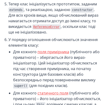
Тепер клас ініціалізується прототипом, заданим
, та реалізацією, заданою
.
extends
constructor
Для всіх кроків вище, якщо обчислюваний вираз
намагається отримати доступ до імені класу, то
викидається
, оскільки клас тоді
ReferenceError
ще не ініціалізовано.
У порядку оголошення обчислюються значення
елементів класу:
Для кожного
поля примірника
(публічного або
приватного) – зберігається його вираз-
ініціалізатор. Цей ініціалізатор обчислюється
під час створення примірника, на початку
конструктора (для базових класів) або
безпосередньо перед поверненням виклику
(для похідних класів).
super()
Для кожного
статичного поля
(публічного або
приватного) – його ініціалізатор обчислюється,
і при цьому
дорівнює самому класові, а
this