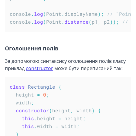
console
.
log
(
Point
.
displayName
)
;
// "Point
console
.
log
(
Point
.
distance
(
p1
,
 p2
)
)
;
// 7
Оголошення полів
За допомогою синтаксису оголошення полів класу
приклад
constructor
може бути переписаний так:
class
Rectangle
{
  height 
=
0
;
  width
;
constructor
(
height
,
 width
)
{
this
.
height 
=
 height
;
this
.
width 
=
 width
;
}