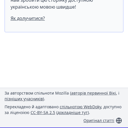
нам зробити цю сторінку доступною
українською мовою швидше!
Як долучитися?
За авторством спільноти Mozilla (
авторів первинної Вікі
, і
пізніших учасників
).
Перекладено й адаптовано
спільнотою WebDoky
, доступно
за ліцензією
CC-BY-SA 2.5
(
докладніше тут
).
Оригінал статті