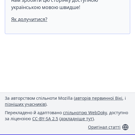
нам зробити цю сторінку доступною
українською мовою швидше!
Як долучитися?
За авторством спільноти Mozilla (
авторів первинної Вікі
, і
пізніших учасників
).
Перекладено й адаптовано
спільнотою WebDoky
, доступно
за ліцензією
CC-BY-SA 2.5
(
докладніше тут
).
Оригінал статті