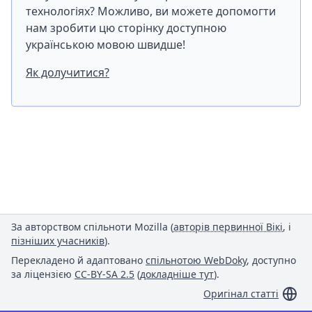
технологіях? Можливо, ви можете допомогти
нам зробити цю сторінку доступною
українською мовою швидше!
Як долучитися?
За авторством спільноти Mozilla (
авторів первинної Вікі
, і
пізніших учасників
).
Перекладено й адаптовано
спільнотою WebDoky
, доступно
за ліцензією
CC-BY-SA 2.5
(
докладніше тут
).
Оригінал статті