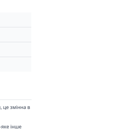
, це змінна в
-яке інше