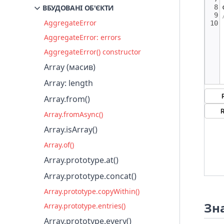
Вирази та оператори
Порівняння на схожість і
ВБУДОВАНІ ОБ'ЄКТИ
однаковість
Типізовані масиви JavaScript
Числа та дати
AggregateError
Замикання
Керування пам'яттю
Форматування тексту
AggregateError: errors
Модель багатопотоковості та Цикл
Регулярні вирази
AggregateError() constructor
подій
Колекції з індексами
Array (масив)
Колекції з ключами
Array: length
Робота з об'єктами
Array.from()
Докладно про об'єктну модель
Array.fromAsync()
Використання промісів
Array.isArray()
Ітератори та генератори
Array.of()
Метапрограмування
Array.prototype.at()
Модулі JavaScript
Array.prototype.concat()
Array.prototype.copyWithin()
Зн
Array.prototype.entries()
Array.prototype.every()