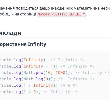
начення поводиться дещо інакше, ніж математична нескі
обиці – на сторінці
.
Number.POSITIVE_INFINITY
иклади
ористання Infinity
nsole
.
log
(
Infinity
)
;
/* Infinity */
nsole
.
log
(
Infinity
+
1
)
;
/* Infinity */
nsole
.
log
(
Math
.
pow
(
10
,
1000
)
)
;
/* Infinity */
nsole
.
log
(
Math
.
log
(
0
)
)
;
/* -Infinity */
nsole
.
log
(
1
/
Infinity
)
;
/* 0 */
nsole
.
log
(
1
/
0
)
;
/* Infinity */