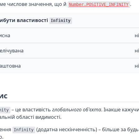
аме числове значення, що й
.
Number.POSITIVE_INFINITY
ибути властивості
Infinity
исна
ні
елічувана
ні
аштовна
ні
ис
– це властивість
глобального об'єкта
. Інакше кажучи
nity
альній області видимості.
ення
(додатна нескінченність) – більше за будь
Infinity
о.