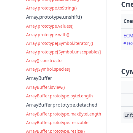
Сп
Array.prototype.toString()
Array.prototype.unshift()
Спе
Array.prototype.values()
Array.prototype.with()
ECM
# sec
Array.prototype[Symbol.iterator]()
Array.prototype[Symbol.unscopables]
Array() constructor
Сум
Array[Symbol.species]
ArrayBuffer
ArrayBuffer.isView()
ArrayBuffer.prototype.byteLength
ArrayBuffer.prototype.detached
ArrayBuffer.prototype.maxByteLength
Inf
ArrayBuffer.prototype.resizable
ArrayBuffer.prototype.resize()