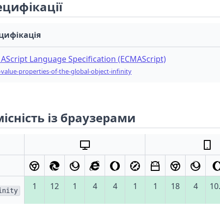
ецифікації
цифікація
AScript Language Specification (ECMAScript)
-value-properties-of-the-global-object-infinity
існість із браузерами
1
12
1
4
4
1
1
18
4
10
inity