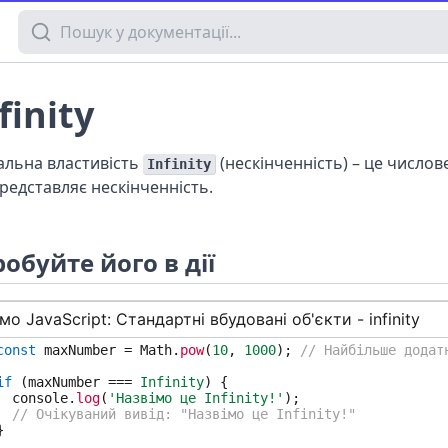
Пошук у документації
finity
альна властивість
(нескінченність) – це числов
Infinity
редставляє нескінченність.
обуйте його в дії