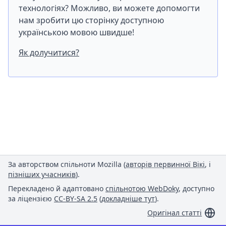
технологіях? Можливо, ви можете допомогти
нам зробити цю сторінку доступною
українською мовою швидше!
Як долучитися?
За авторством спільноти Mozilla (
авторів первинної Вікі
, і
пізніших учасників
).
Перекладено й адаптовано
спільнотою WebDoky
, доступно
за ліцензією
CC-BY-SA 2.5
(
докладніше тут
).
Оригінал статті