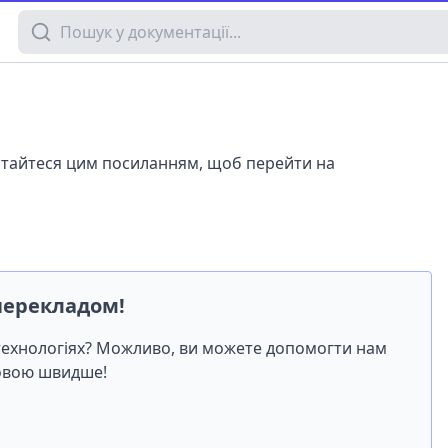
Пошук у документації
истайтеся цим посиланням, щоб перейти на
перекладом!
-технологіях? Можливо, ви можете допомогти нам
мовою швидше!