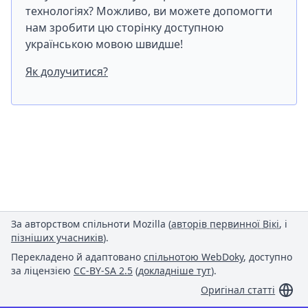
технологіях? Можливо, ви можете допомогти
нам зробити цю сторінку доступною
українською мовою швидше!
Як долучитися?
За авторством спільноти Mozilla (
авторів первинної Вікі
, і
пізніших учасників
).
Перекладено й адаптовано
спільнотою WebDoky
, доступно
за ліцензією
CC-BY-SA 2.5
(
докладніше тут
).
Оригінал статті