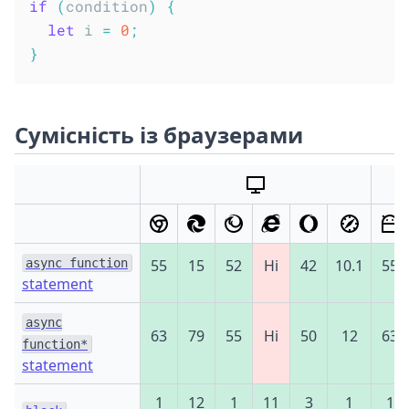
if
(
condition
)
{
let
 i 
=
0
;
}
Сумісність із браузерами
async function
55
15
52
Ні
42
10.1
55
statement
async
63
79
55
Ні
50
12
63
function*
statement
1
12
1
11
3
1
1