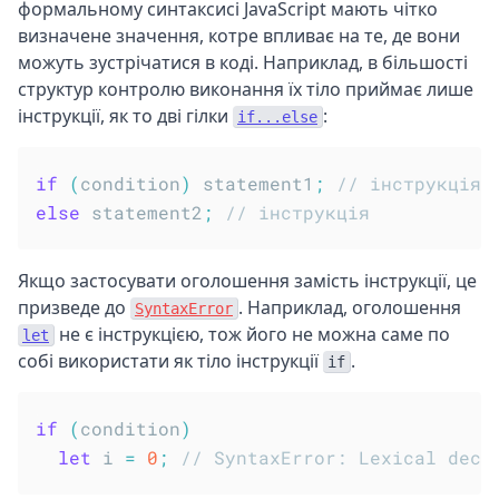
формальному синтаксисі JavaScript мають чітко
визначене значення, котре впливає на те, де вони
можуть зустрічатися в коді. Наприклад, в більшості
структур контролю виконання їх тіло приймає лише
інструкції, як то дві гілки
:
if...else
if
(
condition
)
 statement1
;
// інструкція
else
 statement2
;
// інструкція
Якщо застосувати оголошення замість інструкції, це
призведе до
. Наприклад, оголошення
SyntaxError
не є інструкцією, тож його не можна саме по
let
собі використати як тіло інструкції
.
if
if
(
condition
)
let
 i 
=
0
;
// SyntaxError: Lexical decl