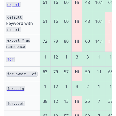
61
16
60
Ні
48
10.1
61
export
default
61
16
60
Ні
48
10.1
Ні
keyword with
export
export * as
72
79
80
Ні
60
14.1
Ні
namespace
1
12
1
3
3
1
1
for
63
79
57
Ні
50
11
63
for await...of
1
12
1
3
2
1
1
for...in
38
12
13
Ні
25
7
38
for...of
63
12
57
Ні
50
7
63