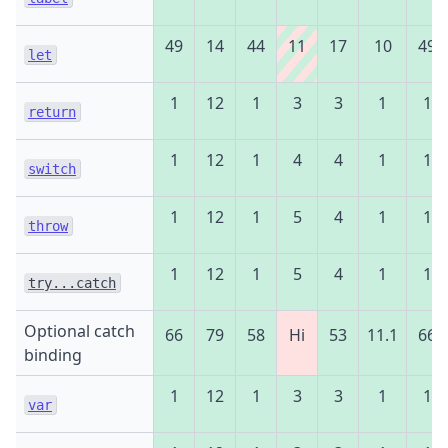
49
14
44
11
17
10
49
let
1
12
1
3
3
1
1
return
1
12
1
4
4
1
1
switch
1
12
1
5
4
1
1
throw
1
12
1
5
4
1
1
try...catch
Optional catch
66
79
58
Ні
53
11.1
66
binding
1
12
1
3
3
1
1
var