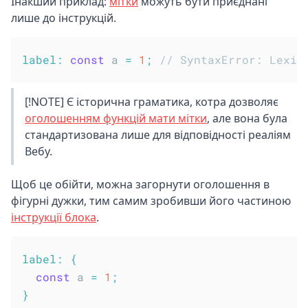
Інакший приклад:
мітки
можуть бути приєднані
лише до інструкцій.
label
:
const
 a 
=
1
;
// SyntaxError: Lexic
[!NOTE] Є історична граматика, котра дозволяє
оголошенням функцій мати мітки
, але вона була
стандартизована лише для відповідності реаліям
Вебу.
Щоб це обійти, можна загорнути оголошення в
фігурні дужки, тим самим зробивши його частиною
інструкції блока
.
label
:
{
const
 a 
=
1
;
}