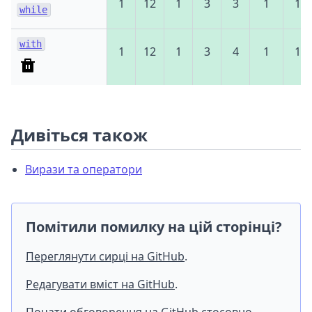
1
12
1
3
3
1
1
while
with
1
12
1
3
4
1
1
Дивіться також
Вирази та оператори
Помітили помилку на цій сторінці?
Переглянути сирці на GitHub
.
Редагувати вміст на GitHub
.
Почати обговорення на GitHub стосовно