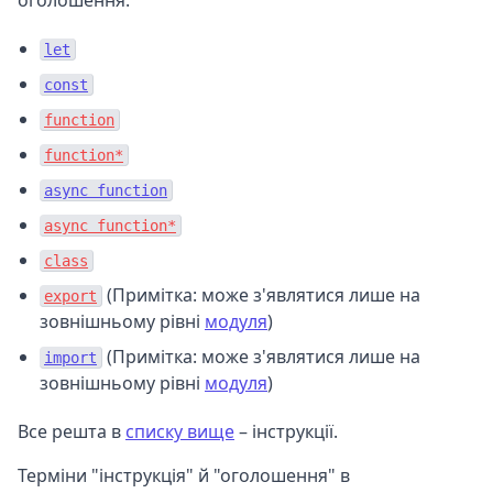
let
const
function
function*
async function
async function*
class
(Примітка: може з'являтися лише на
export
зовнішньому рівні
модуля
)
(Примітка: може з'являтися лише на
import
зовнішньому рівні
модуля
)
Все решта в
списку вище
– інструкції.
Терміни "інструкція" й "оголошення" в