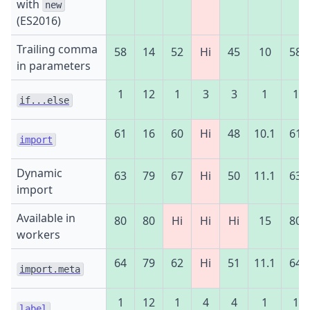
with
new
(ES2016)
Trailing comma
58
14
52
Ні
45
10
58
in parameters
1
12
1
3
3
1
1
if...else
61
16
60
Ні
48
10.1
61
import
Dynamic
63
79
67
Ні
50
11.1
63
import
Available in
80
80
Ні
Ні
Ні
15
80
workers
64
79
62
Ні
51
11.1
64
import.meta
1
12
1
4
4
1
1
label