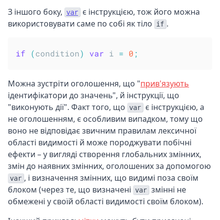
З іншого боку,
є інструкцією, тож його можна
var
використовувати саме по собі як тіло
.
if
if
(
condition
)
var
 i 
=
0
;
Можна зустріти оголошення, що "
прив'язують
ідентифікатори до значень", й інструкції, що
"виконують дії". Факт того, що
є інструкцією, а
var
не оголошенням, є особливим випадком, тому що
воно не відповідає звичним правилам лексичної
області видимості й може породжувати побічні
ефекти – у вигляді створення глобальних змінних,
змін до наявних змінних, оголошених за допомогою
, і визначення змінних, що видимі поза своїм
var
блоком (через те, що визначені
змінні не
var
обмежені у своїй області видимості своїм блоком).