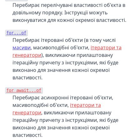
Перебирає перелічувані властивості об'єкта в
довільному порядку. Інструкції можуть
виконуватися для кожної окремої властивості.
for...of
Перебирає ітеровані об'єкти (в тому числі
масиви
, масивоподібні об'єкти,
ітератори та
генератори
), викликаючи прилаштовану
ітераційну причепу з інструкціями, які буде
виконано для значення кожної окремої
властивості.
for await...of
Перебирає асинхронні ітеровані об'єкти,
масивоподібні об'єкти,
ітератори та
генератори
, викликаючи прилаштовану
ітераційну причепу з інструкціями, які буде
виконано для значення кожної окремої
властивості.