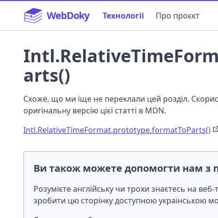
WebDoky
Технології
Про проєкт
Intl.RelativeTimeFor
arts()
Схоже, що ми іще не переклали цей розділ. Скор
оригінальну версію цієї статті в MDN.
Intl.RelativeTimeFormat.prototype.formatToParts()
Ви також можете допомогти нам з 
Розумієте англійську чи трохи знаєтесь на веб
зробити цю сторінку доступною українською 