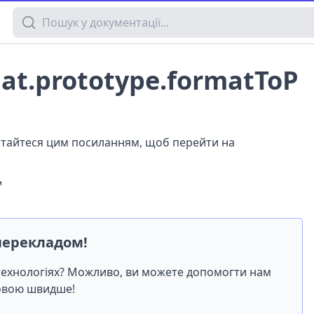
Пошук у документації
mat.prototype.formatToP
истайтеся цим посиланням, щоб перейти на
перекладом!
-технологіях? Можливо, ви можете допомогти нам
мовою швидше!