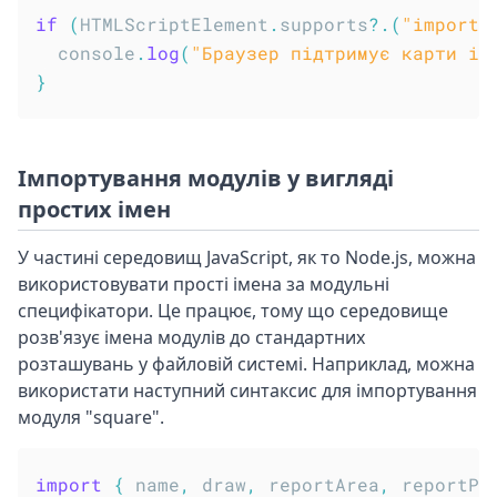
if
(
HTMLScriptElement
.
supports
?.
(
"importm
  console
.
log
(
"Браузер підтримує карти ім
}
Імпортування модулів у вигляді
простих імен
У частині середовищ JavaScript, як то Node.js, можна
використовувати прості імена за модульні
специфікатори. Це працює, тому що середовище
розв'язує імена модулів до стандартних
розташувань у файловій системі. Наприклад, можна
використати наступний синтаксис для імпортування
модуля "square".
import
{
 name
,
 draw
,
 reportArea
,
 reportPe