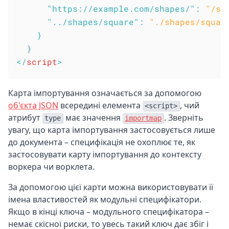
"https://example.com/shapes/"
:
"/sh
"../shapes/square"
:
"./shapes/squar
}
}
</
script
>
Карта імпортування означається за допомогою
об'єкта JSON
всередині елемента
, чий
<script>
атрибут
має значення
. Зверніть
type
importmap
увагу, що карта імпортування застосовується лише
до документа – специфікація не охоплює те, як
застосовувати карту імпортування до контексту
воркера чи ворклета.
За допомогою цієї карти можна використовувати її
імена властивостей як модульні специфікатори.
Якщо в кінці ключа – модульного специфікатора –
немає скісної риски, то увесь такий ключ дає збіг і