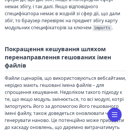
немає збігу, і так далі. Якщо відповідного
специфікатора немає в жодній зі сфер дії, що дали
збіг, то браузер перевіряє на предмет збігу карту
модульних специфікаторів за ключем
.
imports
Покращення кешування шляхом
перенаправлення гешованих імен
файлів
Файли сценаріїв, що використовуються вебсайтами,
нерідко мають гешовані імена файлів – для
спрощення кешування. Недоліком такого підходу є
те, що якщо модуль змінюється, то всі модулі, котрі
імпортують його за допомогою його гешованого
імені файлу, також доведеться оновлювати чи
генерувати наново. Це потенційно може призвести
до каскаду оновлень, що даремно витрачатимуть