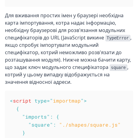
Для вживання простих імен у браузері необхідна
карта імпортування, котра надає інформацію,
необхідну браузерові для розв'язання модульних
специфікаторів до URL (JavaScript викине
,
TypeError
якщо спробує імпортувати модульний
специфікатор, котрий неможливо розв'язати до
розташування модуля). Нижче можна бачити карту,
що задає ключ модульного специфікатора
,
square
котрий у цьому випадку відображується на
значення відносної адреси.
<
script
type
=
"
importmap
"
>
{
"imports"
:
{
"square"
:
"./shapes/square.js"
}