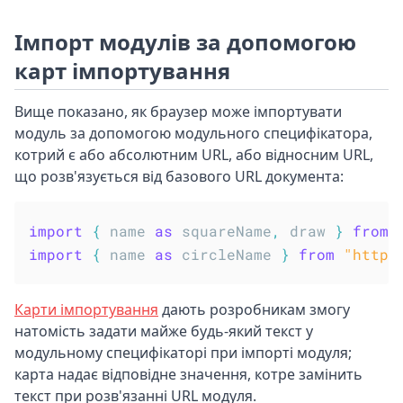
Імпорт модулів за допомогою
карт імпортування
Вище показано, як браузер може імпортувати
модуль за допомогою модульного специфікатора,
котрий є або абсолютним URL, або відносним URL,
що розв'язується від базового URL документа:
import
{
 name 
as
 squareName
,
 draw 
}
from
import
{
 name 
as
 circleName 
}
from
"https
Карти імпортування
дають розробникам змогу
натомість задати майже будь-який текст у
модульному специфікаторі при імпорті модуля;
карта надає відповідне значення, котре замінить
текст при розв'язанні URL модуля.