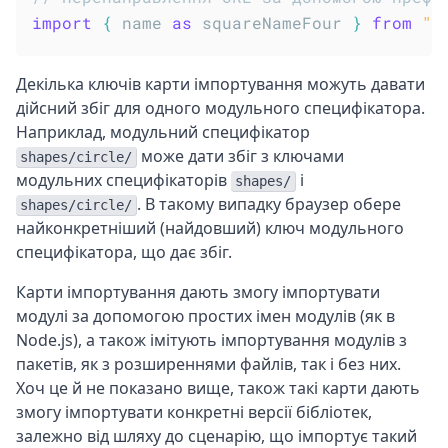
import
{
 name 
as
 squareNameFour 
}
from
"h
Декілька ключів карти імпортування можуть давати
дійсний збіг для одного модульного специфікатора.
Наприклад, модульний специфікатор
може дати збіг з ключами
shapes/circle/
модульних специфікаторів
і
shapes/
. В такому випадку браузер обере
shapes/circle/
найконкретніший (найдовший) ключ модульного
специфікатора, що дає збіг.
Карти імпортування дають змогу імпортувати
модулі за допомогою простих імен модулів (як в
Node.js), а також імітують імпортування модулів з
пакетів, як з розширеннями файлів, так і без них.
Хоч це й не показано вище, також такі карти дають
змогу імпортувати конкретні версії бібліотек,
залежно від шляху до сценарію, що імпортує такий