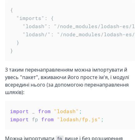
{

  "imports": {

    "lodash": "/node_modules/lodash-es/lod
    "lodash/": "/node_modules/lodash-es/"

  }

З таким перенаправленням можна імпортувати й
увесь "пакет", вживаючи його просте ім'я, і модулі
всередині нього (за допомогою перенаправлення
шляхів):
import
 _ 
from
"lodash"
;
import
 fp 
from
"lodash/fp.js"
;
Можна імпортувати
вище і без розширення
fp