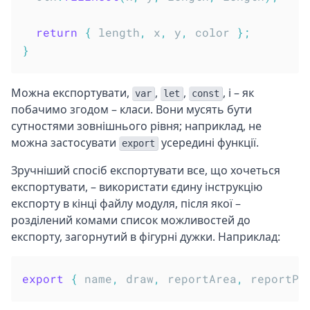
return
{
 length
,
 x
,
 y
,
 color 
}
;
}
Можна експортувати,
,
,
, і – як
var
let
const
побачимо згодом – класи. Вони мусять бути
сутностями зовнішнього рівня; наприклад, не
можна застосувати
усередині функції.
export
Зручніший спосіб експортувати все, що хочеться
експортувати, – використати єдину інструкцію
експорту в кінці файлу модуля, після якої –
розділений комами список можливостей до
експорту, загорнутий в фігурні дужки. Наприклад:
export
{
 name
,
 draw
,
 reportArea
,
 reportPe