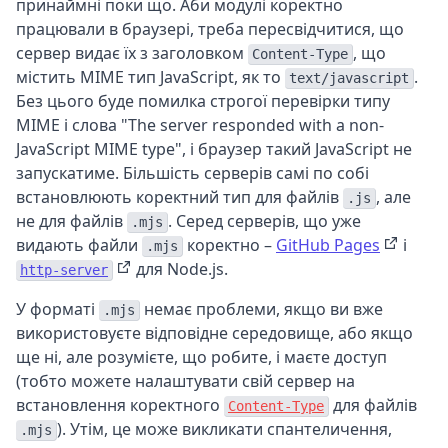
принаймні поки що. Аби модулі коректно
працювали в браузері, треба пересвідчитися, що
сервер видає їх з заголовком
, що
Content-Type
містить MIME тип JavaScript, як то
.
text/javascript
Без цього буде помилка строгої перевірки типу
MIME і слова "The server responded with a non-
JavaScript MIME type", і браузер такий JavaScript не
запускатиме. Більшість серверів самі по собі
встановлюють коректний тип для файлів
, але
.js
не для файлів
. Серед серверів, що уже
.mjs
видають файли
коректно –
GitHub Pages
і
.mjs
для Node.js.
http-server
У форматі
немає проблеми, якщо ви вже
.mjs
використовуєте відповідне середовище, або якщо
ще ні, але розумієте, що робите, і маєте доступ
(тобто можете налаштувати свій сервер на
встановлення коректного
для файлів
Content-Type
). Утім, це може викликати спантеличення,
.mjs