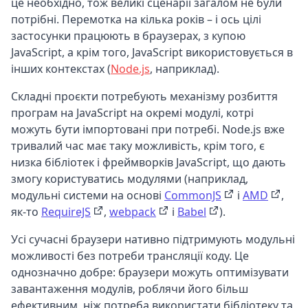
це необхідно, тож великі сценарії загалом не були
потрібні. Перемотка на кілька років – і ось цілі
застосунки працюють в браузерах, з купою
JavaScript, а крім того, JavaScript використовується в
інших контекстах (
Node.js
, наприклад).
Складні проєкти потребують механізму розбиття
програм на JavaScript на окремі модулі, котрі
можуть бути імпортовані при потребі. Node.js вже
тривалий час має таку можливість, крім того, є
низка бібліотек і фреймворків JavaScript, що дають
змогу користуватись модулями (наприклад,
модульні системи на основі
CommonJS
і
AMD
,
як-то
RequireJS
,
webpack
і
Babel
).
Усі сучасні браузери нативно підтримують модульні
можливості без потреби трансляції коду. Це
однозначно добре: браузери можуть оптимізувати
завантаження модулів, роблячи його більш
ефективним, ніж потреба використати бібліотеку та