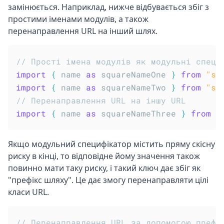
замінюється. Наприклад, нижче відбувається збіг з
простими іменами модулів, а також
перенаправлення URL на інший шлях.
// Прості імена модулів як модульні специ
import
{
 name 
as
 squareNameOne 
}
from
"sh
import
{
 name 
as
 squareNameTwo 
}
from
"sh
// Перенаправлення URL на іншу URL
import
{
 name 
as
 squareNameThree 
}
from
"
Якщо модульний специфікатор містить пряму скісну
риску в кінці, то відповідне йому значення також
повинно мати таку риску, і такий ключ дає збіг як
"префікс шляху". Це дає змогу перенаправляти цілі
класи URL.
// Перенаправлення URL за допомогою префі