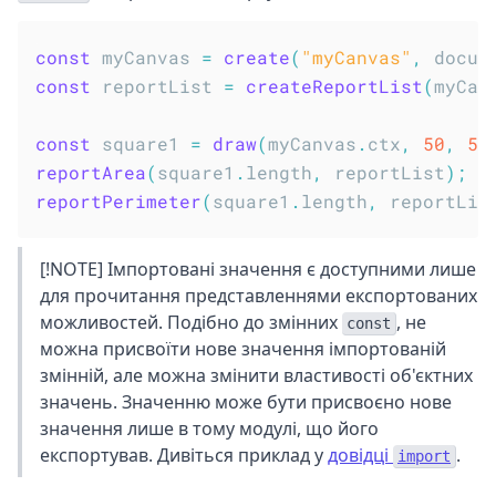
const
 myCanvas 
=
create
(
"myCanvas"
,
 docum
const
 reportList 
=
createReportList
(
myCan
const
 square1 
=
draw
(
myCanvas
.
ctx
,
50
,
50
reportArea
(
square1
.
length
,
 reportList
)
;
reportPerimeter
(
square1
.
length
,
 reportLis
[!NOTE] Імпортовані значення є доступними лише
для прочитання представленнями експортованих
можливостей. Подібно до змінних
, не
const
можна присвоїти нове значення імпортованій
змінній, але можна змінити властивості об'єктних
значень. Значенню може бути присвоєно нове
значення лише в тому модулі, що його
експортував. Дивіться приклад у
довідці
.
import