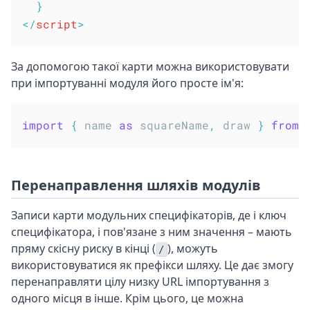
}
</
script
>
За допомогою такої карти можна використовувати
при імпортуванні модуля його просте ім'я:
import
{
 name 
as
 squareName
,
 draw 
}
from
Перенаправлення шляхів модулів
Записи карти модульних специфікаторів, де і ключ
специфікатора, і пов'язане з ним значення – мають
пряму скісну риску в кінці (
), можуть
/
використовуватися як префікси шляху. Це дає змогу
перенаправляти цілу низку URL імпортування з
одного місця в інше. Крім цього, це можна