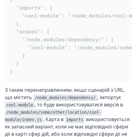
  "imports": {

    "cool-module": "/node_modules/cool-mod
  },

  "scopes": {

    "/node_modules/dependency/": {

      "cool-module": "/node_modules/some/o
    }

  }

З таким перенаправленням, якщо сценарій з URL,
що містить
, імпортує
/node_modules/dependency/
, то буде використовуватися версія в
cool-module
/node_modules/some/other/location/cool-
. Карта в
використовується
module/index.js
imports
як запасний варіант, коли не має відповідної сфери
дії в карті сфер дій, або коли відповідні сфери дії не