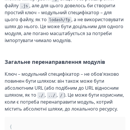
файлу
, але для цього довелось би створити
.js
простий ключ – модульний специфікатор – для
цього файлу, як то
, а не використовувати
lodash/fp
шлях до нього. Це може бути доцільним для одного
модуля, але погано масштабується за потреби
імпортувати чимало модулів.
Загальне перенаправлення модулів
Ключ – модульний специфікатор – не обов'язково
повинен бути шляхом: він також може бути
абсолютним URL (або подібним до URL відносним
шляхом, як то
,
,
). Це може бути корисним,
./
../
/
коли є потреба перенаправити модуль, котрий
містить абсолютні шляхи, до локального ресурсу.
{
