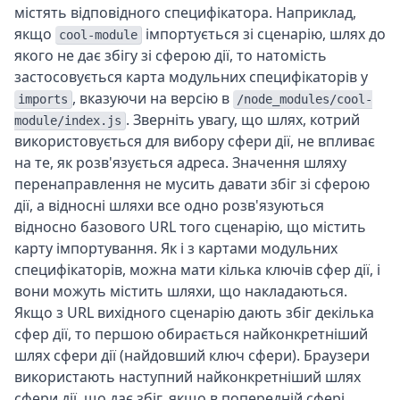
містять відповідного специфікатора. Наприклад,
якщо
імпортується зі сценарію, шлях до
cool-module
якого не дає збігу зі сферою дії, то натомість
застосовується карта модульних специфікаторів у
, вказуючи на версію в
imports
/node_modules/cool-
. Зверніть увагу, що шлях, котрий
module/index.js
використовується для вибору сфери дії, не впливає
на те, як розв'язується адреса. Значення шляху
перенаправлення не мусить давати збіг зі сферою
дії, а відносні шляхи все одно розв'язуються
відносно базового URL того сценарію, що містить
карту імпортування. Як і з картами модульних
специфікаторів, можна мати кілька ключів сфер дії, і
вони можуть містить шляхи, що накладаються.
Якщо з URL вихідного сценарію дають збіг декілька
сфер дії, то першою обирається найконкретніший
шлях сфери дії (найдовший ключ сфери). Браузери
використають наступний найконкретніший шлях
сфери дії, що дає збіг, якщо в попередній сфері