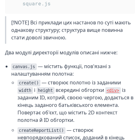
[!NOTE] Всі приклади цих настанов по суті мають
однакову структуру; структура вище повинна
стати доволі звичною.
Два модулі директорії модулів описані нижче:
— містить функції, пов'язані з
canvas.js
налаштуванням полотна:
— створює полотно із заданими
create()
і
всередині обгортки
із
width
height
<div>
заданим ID, котрий, своєю чергою, додається в
кінець заданого батьківського елемента.
Повертає об'єкт, що містить 2D контекст
полотна й ID обгортки.
— створює
createReportList()
невпорядкований список, доданий в кінець