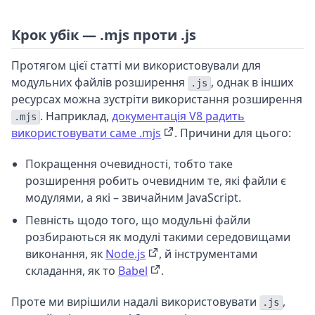
Крок убік — .mjs проти .js
Протягом цієї статті ми використовували для
модульних файлів розширення
, однак в інших
.js
ресурсах можна зустріти використання розширення
. Наприклад,
документація V8 радить
.mjs
використовувати саме .mjs
. Причини для цього:
Покращення очевидності, тобто таке
розширення робить очевидним те, які файли є
модулями, а які – звичайним JavaScript.
Певність щодо того, що модульні файли
розбираються як модулі такими середовищами
виконання, як
Node.js
, й інструментами
складання, як то
Babel
.
Проте ми вирішили надалі використовувати
,
.js