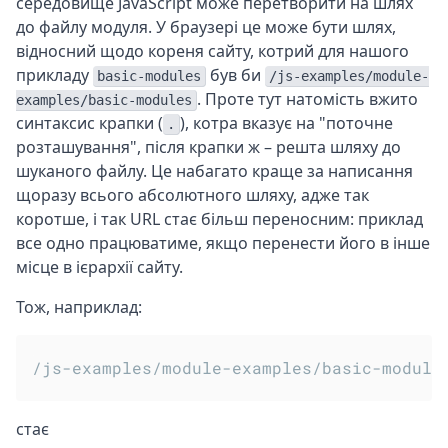
середовище JavaScript може перетворити на шлях
до файлу модуля. У браузері це може бути шлях,
відносний щодо кореня сайту, котрий для нашого
прикладу
був би
basic-modules
/js-examples/module-
. Проте тут натомість вжито
examples/basic-modules
синтаксис крапки (
), котра вказує на "поточне
.
розташування", після крапки ж – решта шляху до
шуканого файлу. Це набагато краще за написання
щоразу всього абсолютного шляху, адже так
коротше, і так URL стає більш переносним: приклад
все одно працюватиме, якщо перенести його в інше
місце в ієрархії сайту.
Тож, наприклад:
стає