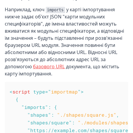
Наприклад, ключ
у карті імпортування
imports
нижче задає об'єкт JSON "карти модульних
специфікаторів", де імена властивостей можуть
вживатися як модульні специфікатори, а відповідні
їм значення – будуть підставленні при розв'язанні
браузером URL модуля. Значення повинні бути
абсолютними або відносними URL. Відносні URL
розв'язуються до абсолютних адрес URL за
допомогою
базового URL
документа, що містить
карту імпортування.
<
script
type
=
"
importmap
"
>
{
"imports"
:
{
"shapes"
:
"./shapes/square.js"
,
"shapes/square"
:
"./modules/shapes/
"https://example.com/shapes/square.