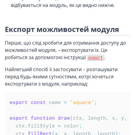
відбувається на модуль, як це видно нижче.
Експорт можливостей модуля
Перше, що слід зробити для отримання доступу до
можливостей модуля, – експортувати їх. Це
робиться за допомогою інструкції
.
export
Найлегший спосіб її застосувати – розташувати
перед будь-якими сутностями, котрі хочеться
експортувати з модуля, наприклад:
export
const
 name 
=
"square"
;
export
function
draw
(
ctx
,
 length
,
 x
,
 y
,
 c
  ctx
.
fillStyle 
=
 color
;
  ctx
.
fillRect
(
x
,
 y
,
 length
,
 length
)
;