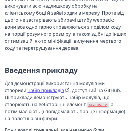
виконувати всю надлишкову обробку на
клієнтському боці й зайві ходки в мережу. Проте від
цього не застарівають збирачі штибу webpack:
вони все одно гарно справляються з поділом коду
на порції розумного розміру, а також здібні до інших
оптимізацій, як-то мініфікації, вилучення мертвого
коду та перетрушування дерева.
Введення прикладу
Для демонстрації використання модулів ми
створили
набір прикладів
, доступний на GitHub.
Ці приклади демонструють набір модулів, що
створюють на вебсторінці елемент
, а
<canvas>
потім малюють (і повідомляють про це інформацію)
на полотні різні фігури.
Вони доволі тривіальні, але навмисно були