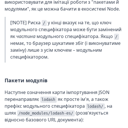
використовувати для імітації роботи з "пакетами й
модулями", як це можна бачити в екосистемі Node.
[!NOTE] Риска
у кінці вказує на те, що ключ
/
модульного специфікатора може бути замінений
як
частина
модульного специфікатора. Якщо
/
немає, то браузер шукатиме збіг (і виконуватиме
заміну) лише з усім ключем – модульним
специфікатором.
Пакети модулів
Наступне означення карти імпортування JSON
перенаправляє
як просте ім'я, а також
lodash
префікс модульного специфікатора
, на
lodash/
шлях
(розв'язується
/node_modules/lodash-es/
відносно базового URL документа):