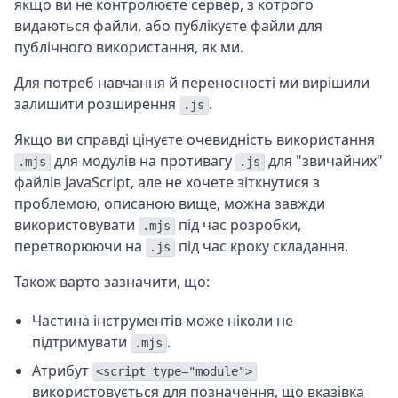
якщо ви не контролюєте сервер, з котрого
видаються файли, або публікуєте файли для
публічного використання, як ми.
Для потреб навчання й переносності ми вирішили
залишити розширення
.
.js
Якщо ви справді цінуєте очевидність використання
для модулів на противагу
для "звичайних"
.mjs
.js
файлів JavaScript, але не хочете зіткнутися з
проблемою, описаною вище, можна завжди
використовувати
під час розробки,
.mjs
перетворюючи на
під час кроку складання.
.js
Також варто зазначити, що:
Частина інструментів може ніколи не
підтримувати
.
.mjs
Атрибут
<script type="module">
використовується для позначення, що вказівка