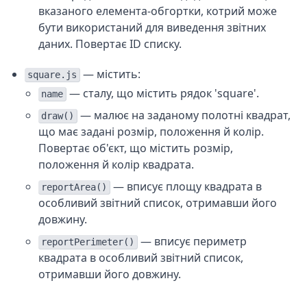
вказаного елемента-обгортки, котрий може
бути використаний для виведення звітних
даних. Повертає ID списку.
— містить:
square.js
— сталу, що містить рядок 'square'.
name
— малює на заданому полотні квадрат,
draw()
що має задані розмір, положення й колір.
Повертає об'єкт, що містить розмір,
положення й колір квадрата.
— вписує площу квадрата в
reportArea()
особливий звітний список, отримавши його
довжину.
— вписує периметр
reportPerimeter()
квадрата в особливий звітний список,
отримавши його довжину.