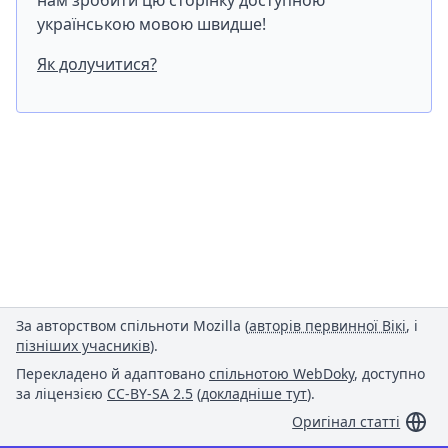
нам зробити цю сторінку доступною
українською мовою швидше!
Як долучитися?
За авторством спільноти Mozilla (
авторів первинної Вікі
, і
пізніших учасників
).
Перекладено й адаптовано
спільнотою WebDoky
, доступно
за ліцензією
CC-BY-SA 2.5
(
докладніше тут
).
Оригінал статті