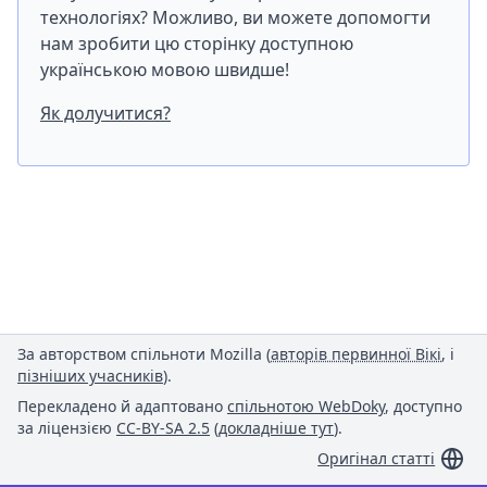
технологіях? Можливо, ви можете допомогти
нам зробити цю сторінку доступною
українською мовою швидше!
Як долучитися?
За авторством спільноти Mozilla (
авторів первинної Вікі
, і
пізніших учасників
).
Перекладено й адаптовано
спільнотою WebDoky
, доступно
за ліцензією
CC-BY-SA 2.5
(
докладніше тут
).
Оригінал статті