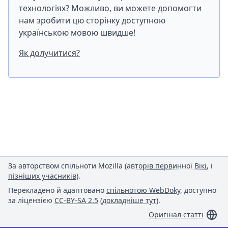
технологіях? Можливо, ви можете допомогти
нам зробити цю сторінку доступною
українською мовою швидше!
Як долучитися?
За авторством спільноти Mozilla (
авторів первинної Вікі
, і
пізніших учасників
).
Перекладено й адаптовано
спільнотою WebDoky
, доступно
за ліцензією
CC-BY-SA 2.5
(
докладніше тут
).
Оригінал статті