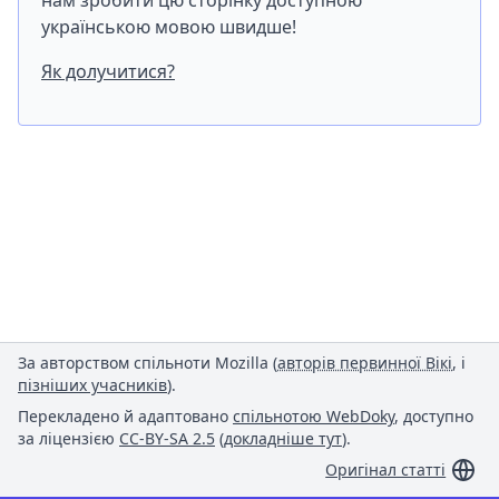
нам зробити цю сторінку доступною
українською мовою швидше!
Як долучитися?
За авторством спільноти Mozilla (
авторів первинної Вікі
, і
пізніших учасників
).
Перекладено й адаптовано
спільнотою WebDoky
, доступно
за ліцензією
CC-BY-SA 2.5
(
докладніше тут
).
Оригінал статті