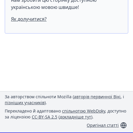
нам зробити цю сторінку доступною
українською мовою швидше!
Як долучитися?
За авторством спільноти Mozilla (
авторів первинної Вікі
, і
пізніших учасників
).
Перекладено й адаптовано
спільнотою WebDoky
, доступно
за ліцензією
CC-BY-SA 2.5
(
докладніше тут
).
Оригінал статті