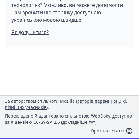
технологіях? Можливо, ви можете допомогти
нам зробити цю сторінку доступною
українською мовою швидше!
Як долучитися?
За авторством спільноти Mozilla (
авторів первинної Вікі
, і
пізніших учасників
).
Перекладено й адаптовано
спільнотою WebDoky
, доступно
за ліцензією
CC-BY-SA 2.5
(
докладніше тут
).
Оригінал статті